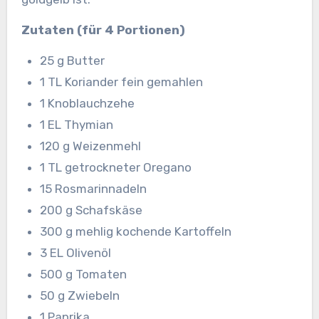
Zutaten (für 4 Portionen)
25 g Butter
1 TL Koriander fein gemahlen
1 Knoblauchzehe
1 EL Thymian
120 g Weizenmehl
1 TL getrockneter Oregano
15 Rosmarinnadeln
200 g Schafskäse
300 g mehlig kochende Kartoffeln
3 EL Olivenöl
500 g Tomaten
50 g Zwiebeln
1 Paprika