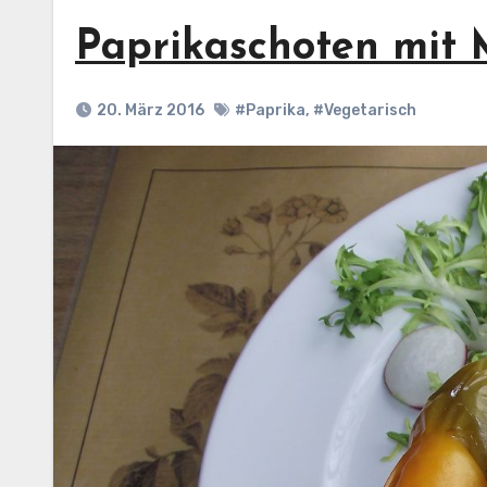
Paprikaschoten mit 
20. März 2016
#Paprika
,
#Vegetarisch