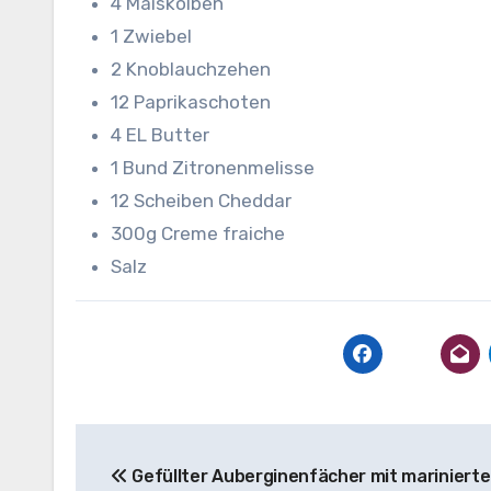
4 Maiskolben
1 Zwiebel
2 Knoblauchzehen
12 Paprikaschoten
4 EL Butter
1 Bund Zitronenmelisse
12 Scheiben Cheddar
300g Creme fraiche
Salz
Beitragsnavigation
Gefüllter Auberginenfächer mit mariniert