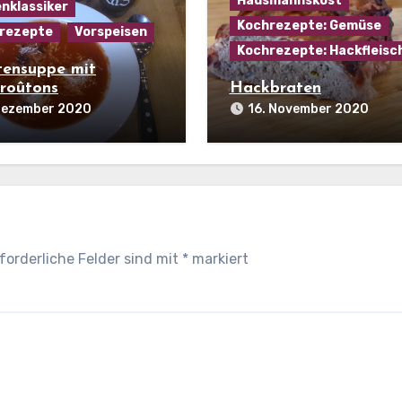
Hausmannskost
nklassiker
Kochrezepte: Gemüse
rezepte
Vorspeisen
Kochrezepte: Hackfleisc
ensuppe mit
roûtons
Hackbraten
 Dezember 2020
16. November 2020
forderliche Felder sind mit
*
markiert