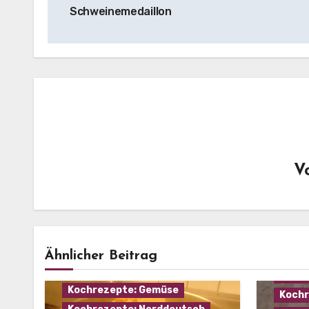
Schweinemedaillon
V
Haus
Kochr
Eintopf
Hausmannskost
Ähnlicher Beitrag
Kochr
Kochrezepte: Fleisch
Kochr
Kochrezepte: Gemüse
Kochr