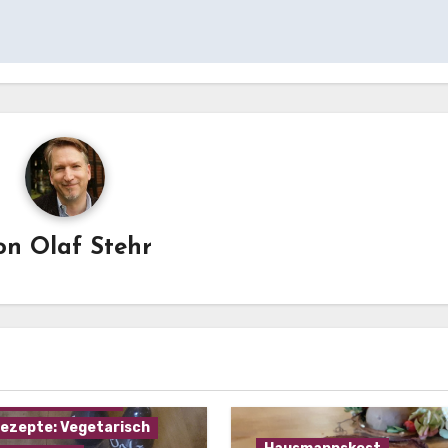
on
Olaf Stehr
mannskost
ezepte: Gemüse
ezepte: Käse
ezepte: Suppen
ezepte: Vegetarisch