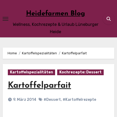
Skip
to
Heidefarmen Blog
content
Wellness, Kochrezepte & Urlaub Lüneburger
Heide
Home
Kartoffelspezialitäten
Kartoffelparfait
Kartoffelspezialitäten
Kochrezepte: Dessert
Kartoffelparfait
9. März 2014
#Dessert
,
#Kartoffelrezepte