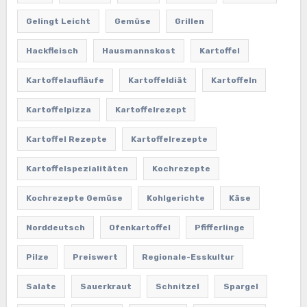
Gelingt Leicht
Gemüse
Grillen
Hackfleisch
Hausmannskost
Kartoffel
Kartoffelaufläufe
Kartoffeldiät
Kartoffeln
Kartoffelpizza
Kartoffelrezept
Kartoffel Rezepte
Kartoffelrezepte
Kartoffelspezialitäten
Kochrezepte
Kochrezepte Gemüse
Kohlgerichte
Käse
Norddeutsch
Ofenkartoffel
Pfifferlinge
Pilze
Preiswert
Regionale-Esskultur
Salate
Sauerkraut
Schnitzel
Spargel