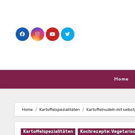
Skip
to
content
Home
Home
Kartoffelspezialitäten
Kartoffelnudeln mit selb
Kartoffelspezialitäten
Kochrezepte: Vegetaris