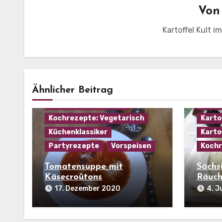
Vo
Kartoffel Kult i
Hausmannskost
Kochrezepte: Gemüse
Ähnlicher Beitrag
Kochrezepte: Käse
Allge
Kochrezepte: Suppen
Haus
Kochrezepte: Vegetarisch
Karto
Küchenklassiker
Karto
Partyrezepte
Vorspeisen
Kochr
Tomatensuppe mit
Sächs
Käsecroûtons
Räuch
17. Dezember 2020
4. J