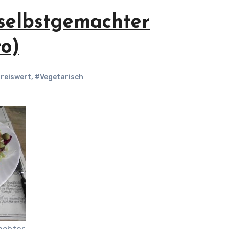
 selbstgemachter
to)
reiswert
,
#Vegetarisch