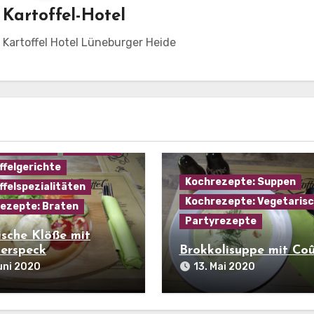
n
Kartoffel-Hotel
m Kartoffel Hotel Lüneburger Heide
mein
Beilagen
mannskost
Kartoffel
ffelgerichte
Kochrezepte: Suppen
ffelspezialitäten
Kochrezepte: Vegetaris
ezepte: Braten
Partyrezepte
ische Klöße mit
erspeck
Brokkolisuppe mit Co
uni 2020
13. Mai 2020