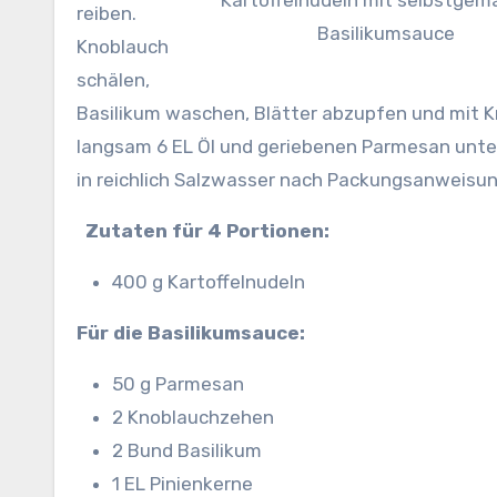
Kartoffelnudeln mit selbstgem
reiben.
Basilikumsauce
Knoblauch
schälen,
Basilikum waschen, Blätter abzupfen und mit K
langsam 6 EL Öl und geriebenen Parmesan unter
in reichlich Salzwasser nach Packungsanweisung
Zutaten für 4 Portionen:
400 g Kartoffelnudeln
Für die Basilikumsauce:
50 g Parmesan
2 Knoblauchzehen
2 Bund Basilikum
1 EL Pinienkerne