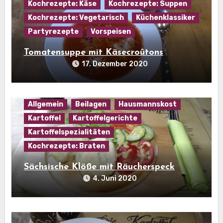
Kochrezepte: Käse
Kochrezepte: Suppen
Kochrezepte: Vegetarisch
Küchenklassiker
Partyrezepte
Vorspeisen
Tomatensuppe mit Käsecroûtons
17. Dezember 2020
Allgemein
Beilagen
Hausmannskost
Kartoffel
Kartoffelgerichte
Kartoffelspezialitäten
Kochrezepte: Braten
Sächsische Klöße mit Räucherspeck
4. Juni 2020