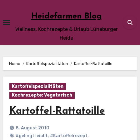
Skip
to
Heidefarmen Blog
content
Wellness, Kochrezepte & Urlaub Lüneburger
Heide
Home
Kartoffelspezialitäten
Kartoffel-Rattatoille
Kartoffelspezialitäten
Kochrezepte: Vegetarisch
Kartoffel-Rattatoille
8. August 2010
#gelingt leicht
,
#Kartoffelrezept
,