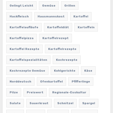
Gelingt Leicht
Gemüse
Grillen
Hackfleisch
Hausmannskost
Kartoffel
Kartoffelaufläufe
Kartoffeldiät
Kartoffeln
Kartoffelpizza
Kartoffelrezept
Kartoffel Rezepte
Kartoffelrezepte
Kartoffelspezialitäten
Kochrezepte
Kochrezepte Gemüse
Kohlgerichte
Käse
Norddeutsch
Ofenkartoffel
Pfifferlinge
Pilze
Preiswert
Regionale-Esskultur
Salate
Sauerkraut
Schnitzel
Spargel