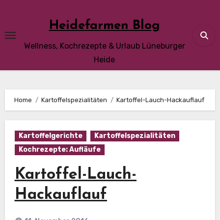
Skip
to
Heidefarmen Blog
content
Wellness, Kochrezepte & Urlaub Lüneburger
Heide
Home
Kartoffelspezialitäten
Kartoffel-Lauch-Hackauflauf
Kartoffelgerichte
Kartoffelspezialitäten
Kochrezepte: Aufläufe
Kartoffel-Lauch-
Hackauflauf