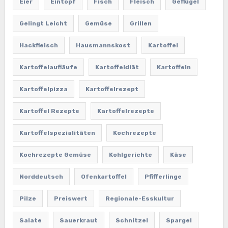
Eier
Eintopf
Fisch
Fleisch
Geflügel
Gelingt Leicht
Gemüse
Grillen
Hackfleisch
Hausmannskost
Kartoffel
Kartoffelaufläufe
Kartoffeldiät
Kartoffeln
Kartoffelpizza
Kartoffelrezept
Kartoffel Rezepte
Kartoffelrezepte
Kartoffelspezialitäten
Kochrezepte
Kochrezepte Gemüse
Kohlgerichte
Käse
Norddeutsch
Ofenkartoffel
Pfifferlinge
Pilze
Preiswert
Regionale-Esskultur
Salate
Sauerkraut
Schnitzel
Spargel