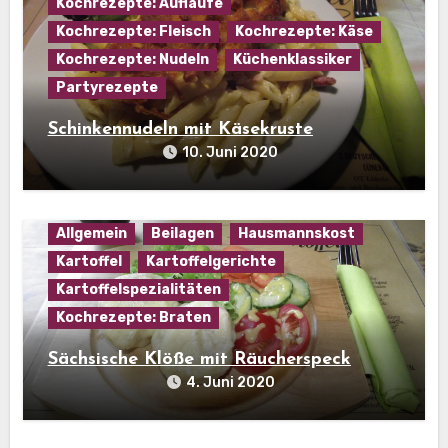
Kochrezepte: Aufläufe
Kochrezepte: Fleisch
Kochrezepte: Käse
Kochrezepte: Nudeln
Küchenklassiker
Partyrezepte
Schinkennudeln mit Käsekruste
10. Juni 2020
Allgemein
Beilagen
Hausmannskost
Kartoffel
Kartoffelgerichte
Kartoffelspezialitäten
Kochrezepte: Braten
Sächsische Klöße mit Räucherspeck
4. Juni 2020
Hausmannskost
Kartoffel