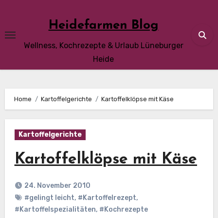
Skip
to
Heidefarmen Blog
content
Wellness, Kochrezepte & Urlaub Lüneburger
Heide
Home
Kartoffelgerichte
Kartoffelklöpse mit Käse
Kartoffelgerichte
Kartoffelklöpse mit Käse
24. November 2010
#gelingt leicht
,
#Kartoffelrezept
,
#Kartoffelspezialitäten
,
#Kochrezepte