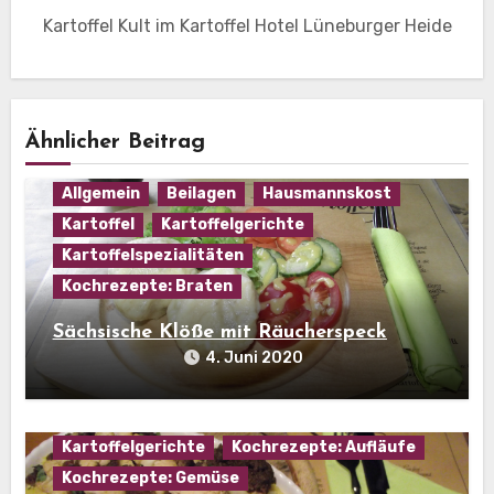
Kartoffel Kult im Kartoffel Hotel Lüneburger Heide
Ähnlicher Beitrag
Allgemein
Beilagen
Hausmannskost
Kartoffel
Kartoffelgerichte
Kartoffelspezialitäten
Kochrezepte: Braten
Sächsische Klöße mit Räucherspeck
4. Juni 2020
Hausmannskost
Kartoffel
Kartoffelgerichte
Kochrezepte: Aufläufe
Kochrezepte: Gemüse