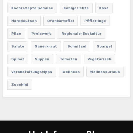
Kochrezepte Gemüse
Kohlgerichte
Käse
Norddeutsch
Ofenkartoffel
Pfifferlinge
Pilze
Preiswert
Regionale-Esskultur
Salate
Sauerkraut
Schnitzel
Spargel
Spinat
Suppen
Tomaten
Vegetarisch
Veranstaltungstipps
Wellness
Wellnessurlaub
Zucchini