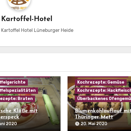
n
Kartoffel-Hotel
m Kartoffel Hotel Lüneburger Heide
Hausmannskost
Karto
mein
Beilagen
Kartoffelgerichte
mannskost
Kartoffel
Kochrezepte: Aufläufe
ffelgerichte
Kochrezepte: Gemüse
ffelspezialitäten
Kochrezepte: Hackfleisc
ezepte: Braten
Überbackenes Ofengemü
ische Klöße mit
Blumenkohlauflauf mi
erspeck
Thüringer Mett
uni 2020
20. Mai 2020