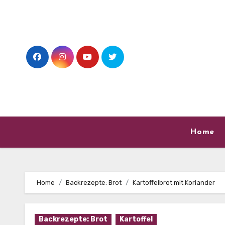
Skip
to
content
Home
Home
Backrezepte: Brot
Kartoffelbrot mit Koriander
Backrezepte: Brot
Kartoffel