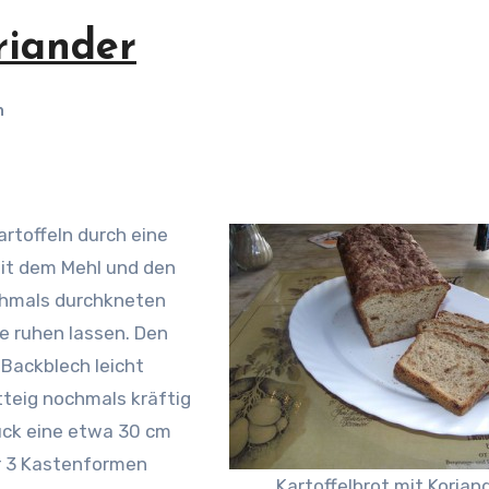
riander
n
rtoffeln durch eine
mit dem Mehl und den
hmals durchkneten
e ruhen lassen.
Den
 Backblech leicht
tteig nochmals kräftig
tück eine etwa 30 cm
er 3 Kastenformen
Kartoffelbrot mit Korian