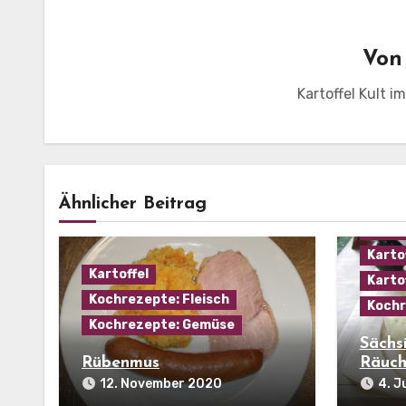
Vo
Kartoffel Kult i
Ähnlicher Beitrag
Allge
Haus
Karto
Kartoffel
Karto
Kochrezepte: Fleisch
Kochr
Kochrezepte: Gemüse
Sächs
Rübenmus
Räuch
12. November 2020
4. J