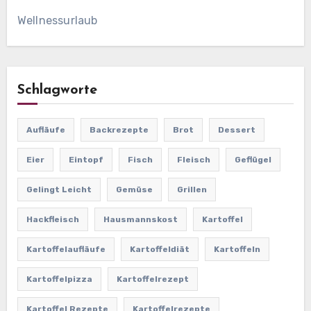
Wellnessurlaub
Schlagworte
Aufläufe
Backrezepte
Brot
Dessert
Eier
Eintopf
Fisch
Fleisch
Geflügel
Gelingt Leicht
Gemüse
Grillen
Hackfleisch
Hausmannskost
Kartoffel
Kartoffelaufläufe
Kartoffeldiät
Kartoffeln
Kartoffelpizza
Kartoffelrezept
Kartoffel Rezepte
Kartoffelrezepte