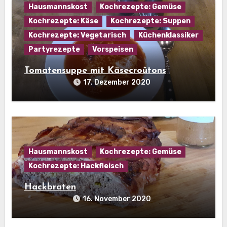
Hausmannskost
Kochrezepte: Gemüse
Kochrezepte: Käse
Kochrezepte: Suppen
Kochrezepte: Vegetarisch
Küchenklassiker
Partyrezepte
Vorspeisen
Tomatensuppe mit Käsecroûtons
17. Dezember 2020
Hausmannskost
Kochrezepte: Gemüse
Kochrezepte: Hackfleisch
Hackbraten
16. November 2020