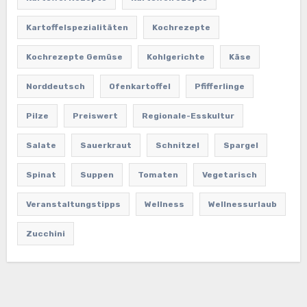
Kartoffelspezialitäten
Kochrezepte
Kochrezepte Gemüse
Kohlgerichte
Käse
Norddeutsch
Ofenkartoffel
Pfifferlinge
Pilze
Preiswert
Regionale-Esskultur
Salate
Sauerkraut
Schnitzel
Spargel
Spinat
Suppen
Tomaten
Vegetarisch
Veranstaltungstipps
Wellness
Wellnessurlaub
Zucchini