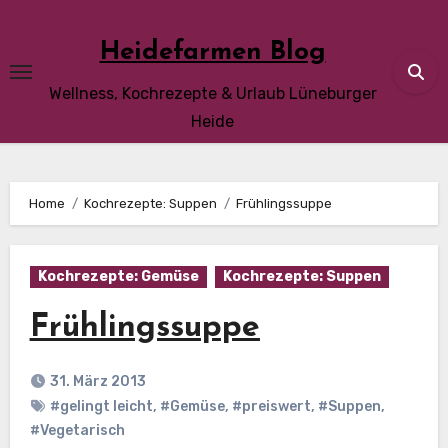
Skip
to
Heidefarmen Blog
content
Wellness, Kochrezepte & Urlaub Lüneburger
Heide
Home
Kochrezepte: Suppen
Frühlingssuppe
Kochrezepte: Gemüse
Kochrezepte: Suppen
Frühlingssuppe
31. März 2013
#gelingt leicht
,
#Gemüse
,
#preiswert
,
#Suppen
,
#Vegetarisch