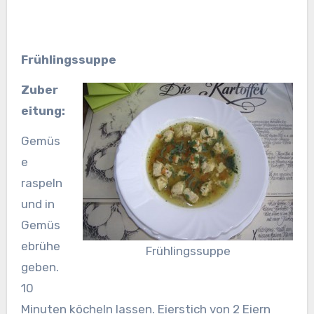
Frühlingssuppe
Zuber
eitung:
Gemüs
e
raspeln
und in
Gemüs
ebrühe
Frühlingssuppe
geben.
10
Minuten köcheln lassen. Eierstich von 2 Eiern