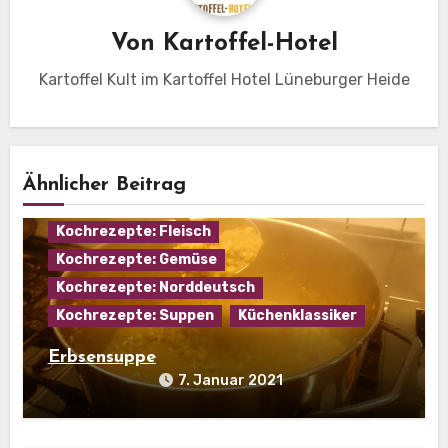
Von
Kartoffel-Hotel
Kartoffel Kult im Kartoffel Hotel Lüneburger Heide
Ähnlicher Beitrag
Eintopf
Hausmannskost
Kochrezepte: Fleisch
Kochrezepte: Gemüse
Kochrezepte: Norddeutsch
Kochrezepte: Suppen
Küchenklassiker
Erbsensuppe
7. Januar 2021