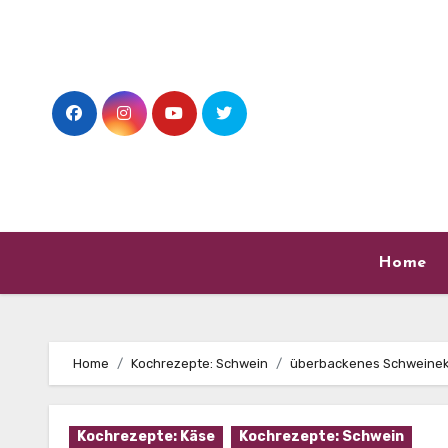
Skip
to
content
Home
Home
Kochrezepte: Schwein
überbackenes Schweineko
Kochrezepte: Käse
Kochrezepte: Schwein