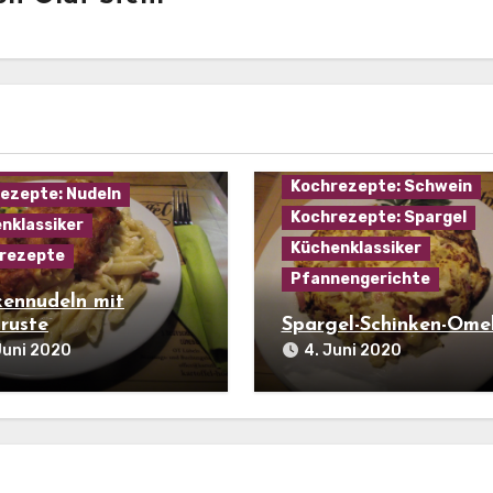
Hausmannskost
Kochrezepte: Eier
ezepte: Aufläufe
Kochrezepte: Fleisch
ezepte: Fleisch
Kochrezepte: Norddeuts
ezepte: Käse
Kochrezepte: Schwein
ezepte: Nudeln
Kochrezepte: Spargel
nklassiker
Küchenklassiker
rezepte
Pfannengerichte
kennudeln mit
ruste
Spargel-Schinken-Ome
Juni 2020
4. Juni 2020