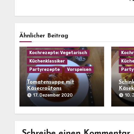
Hausmannskost
Kochrezepte: Gemüse
Kochr
Ähnlicher Beitrag
Kochrezepte: Käse
Kochr
Kochrezepte: Suppen
Kochr
Kochrezepte: Vegetarisch
Kochr
Küchenklassiker
Küche
Partyrezepte
Vorspeisen
Party
Tomatensuppe mit
Schin
Käsecroûtons
Käsek
17. Dezember 2020
10. 
Schreibe einen Kommentar