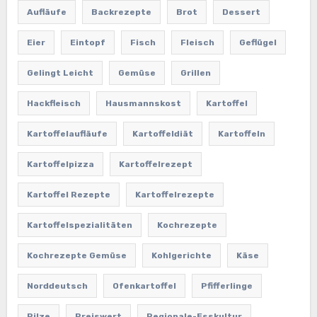
Aufläufe
Backrezepte
Brot
Dessert
Eier
Eintopf
Fisch
Fleisch
Geflügel
Gelingt Leicht
Gemüse
Grillen
Hackfleisch
Hausmannskost
Kartoffel
Kartoffelaufläufe
Kartoffeldiät
Kartoffeln
Kartoffelpizza
Kartoffelrezept
Kartoffel Rezepte
Kartoffelrezepte
Kartoffelspezialitäten
Kochrezepte
Kochrezepte Gemüse
Kohlgerichte
Käse
Norddeutsch
Ofenkartoffel
Pfifferlinge
Pilze
Preiswert
Regionale-Esskultur