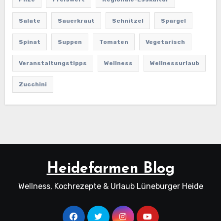
Salate
Sauerkraut
Schnitzel
Spargel
Spinat
Suppen
Tomaten
Vegetarisch
Veranstaltungstipps
Wellness
Wellnessurlaub
Zucchini
Heidefarmen Blog
Wellness, Kochrezepte & Urlaub Lüneburger Heide