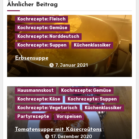
Ähnlicher Beitrag
Eintopf
Hausmannskost
Kochrezepte: Fleisch
Kochrezepte: Gemüse
Kochrezepte: Norddeutsch
Kochrezepte: Suppen
Küchenklassiker
Erbsensuppe
7. Januar 2021
Hausmannskost
Kochrezepte: Gemüse
Kochrezepte: Käse
Kochrezepte: Suppen
Kochrezepte: Vegetarisch
Küchenklassiker
Partyrezepte
Vorspeisen
Tomatensuppe mit Käsecroûtons
17. Dezember 2020