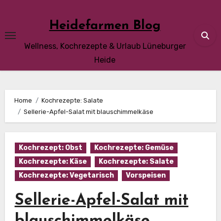
Skip
to
Heidefarmen Blog
content
Wellness, Kochrezepte & Urlaub Lüneburger
Heide
Home
Kochrezepte: Salate
Sellerie-Apfel-Salat mit blauschimmelkäse
Kochrezept: Obst
Kochrezepte: Gemüse
Kochrezepte: Käse
Kochrezepte: Salate
Kochrezepte: Vegetarisch
Vorspeisen
Sellerie-Apfel-Salat mit