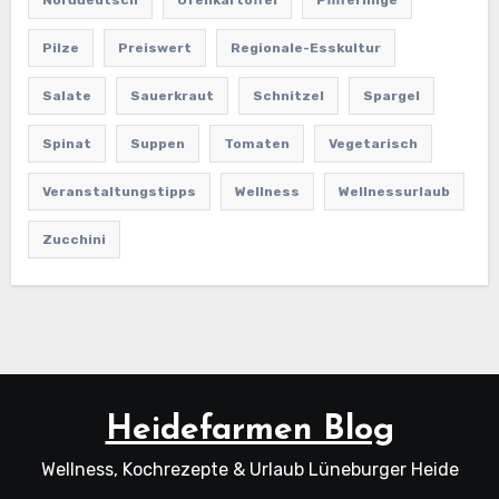
Norddeutsch
Ofenkartoffel
Pfifferlinge
Pilze
Preiswert
Regionale-Esskultur
Salate
Sauerkraut
Schnitzel
Spargel
Spinat
Suppen
Tomaten
Vegetarisch
Veranstaltungstipps
Wellness
Wellnessurlaub
Zucchini
Heidefarmen Blog
Wellness, Kochrezepte & Urlaub Lüneburger Heide