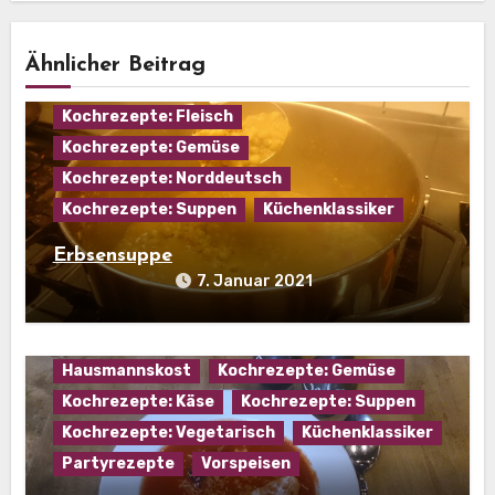
Ähnlicher Beitrag
Eintopf
Hausmannskost
Kochrezepte: Fleisch
Kochrezepte: Gemüse
Kochrezepte: Norddeutsch
Kochrezepte: Suppen
Küchenklassiker
Erbsensuppe
7. Januar 2021
Hausmannskost
Kochrezepte: Gemüse
Kochrezepte: Käse
Kochrezepte: Suppen
Kochrezepte: Vegetarisch
Küchenklassiker
Partyrezepte
Vorspeisen