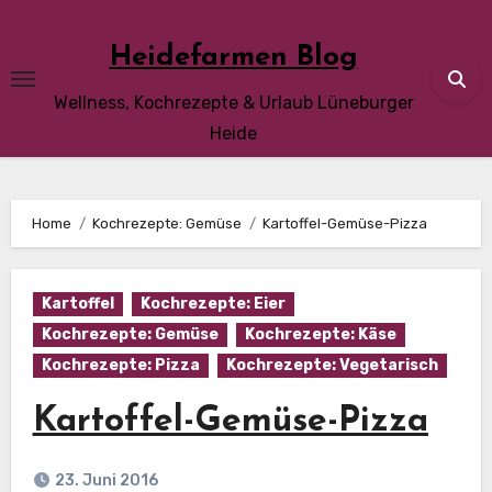
Skip
to
Heidefarmen Blog
content
Wellness, Kochrezepte & Urlaub Lüneburger
Heide
Home
Kochrezepte: Gemüse
Kartoffel-Gemüse-Pizza
Kartoffel
Kochrezepte: Eier
Kochrezepte: Gemüse
Kochrezepte: Käse
Kochrezepte: Pizza
Kochrezepte: Vegetarisch
Kartoffel-Gemüse-Pizza
23. Juni 2016