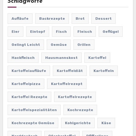
Schlagworte
Aufläufe
Backrezepte
Brot
Dessert
Eier
Eintopf
Fisch
Fleisch
Geflügel
Gelingt Leicht
Gemüse
Grillen
Hackfleisch
Hausmannskost
Kartoffel
Kartoffelaufläufe
Kartoffeldiät
Kartoffeln
Kartoffelpizza
Kartoffelrezept
Kartoffel Rezepte
Kartoffelrezepte
Kartoffelspezialitäten
Kochrezepte
Kochrezepte Gemüse
Kohlgerichte
Käse