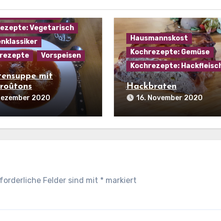
ezepte: Käse
ezepte: Suppen
ezepte: Vegetarisch
Hausmannskost
nklassiker
Kochrezepte: Gemüse
rezepte
Vorspeisen
Kochrezepte: Hackfleisc
ensuppe mit
roûtons
Hackbraten
 Dezember 2020
16. November 2020
forderliche Felder sind mit
*
markiert