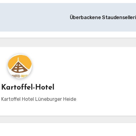
Überbackene Staudenseller
n
Kartoffel-Hotel
m Kartoffel Hotel Lüneburger Heide
mannskost
ezepte: Gemüse