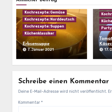
Ähnlicher Beitrag
Kochr
Kochrezepte: Fleisch
Kochr
Kochrezepte: Gemüse
Kochr
Kochrezepte: Norddeutsch
Küche
Kochrezepte: Suppen
Party
Küchenklassiker
Tomat
Erbsensuppe
Käsec
7. Januar 2021
17.
Schreibe einen Kommentar
Deine E-Mail-Adresse wird nicht veröffentlicht.
Er
Kommentar
*