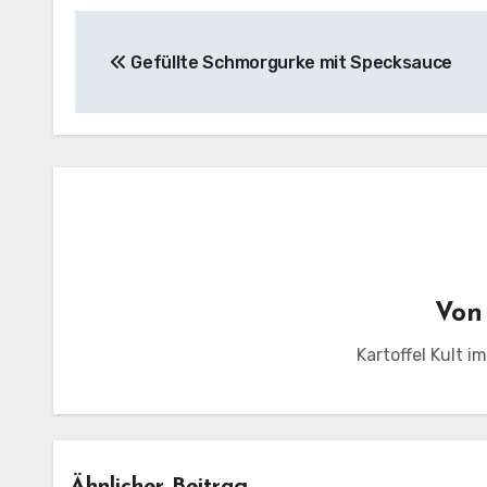
Beitragsnavigation
Gefüllte Schmorgurke mit Specksauce
Vo
Kartoffel Kult i
Haus
Kochr
Eintopf
Hausmannskost