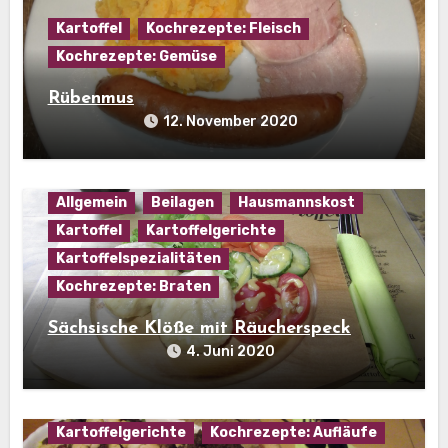
Kartoffel
Kochrezepte: Fleisch
Kochrezepte: Gemüse
Rübenmus
12. November 2020
Allgemein
Beilagen
Hausmannskost
Kartoffel
Kartoffelgerichte
Kartoffelspezialitäten
Kochrezepte: Braten
Sächsische Klöße mit Räucherspeck
4. Juni 2020
Hausmannskost
Kartoffel
Kartoffelgerichte
Kochrezepte: Aufläufe