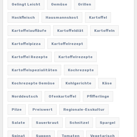
Gelingt Leicht
Gemüse
Grillen
Hackfleisch
Hausmannskost
Kartoffel
Kartoffelaufläufe
Kartoffeldiät
Kartoffeln
Kartoffelpizza
Kartoffelrezept
Kartoffel Rezepte
Kartoffelrezepte
Kartoffelspezialitäten
Kochrezepte
Kochrezepte Gemüse
Kohlgerichte
Käse
Norddeutsch
Ofenkartoffel
Pfifferlinge
Pilze
Preiswert
Regionale-Esskultur
Salate
Sauerkraut
Schnitzel
Spargel
Spinat
Suppen
Tomaten
Vegetarisch