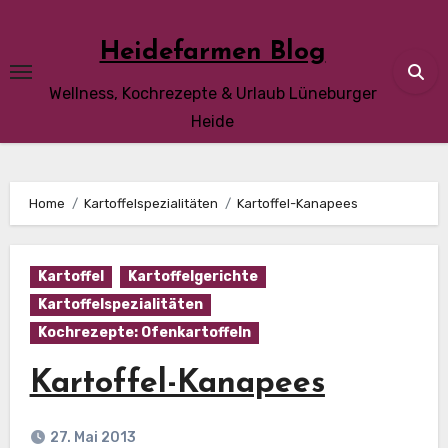
Skip
to
Heidefarmen Blog
content
Wellness, Kochrezepte & Urlaub Lüneburger
Heide
Home
Kartoffelspezialitäten
Kartoffel-Kanapees
Kartoffel
Kartoffelgerichte
Kartoffelspezialitäten
Kochrezepte: Ofenkartoffeln
Kartoffel-Kanapees
27. Mai 2013