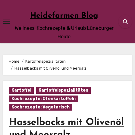
Skip
to
Heidefarmen Blog
content
Wellness, Kochrezepte & Urlaub Lüneburger
Heide
Home
Kartoffelspezialitäten
Hasselbacks mit Olivenöl und Meersalz
Kartoffel
Kartoffelspezialitäten
Kochrezepte: Ofenkartoffeln
Kochrezepte: Vegetarisch
Hasselbacks mit Olivenöl