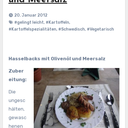
und Meersalz
20. Januar 2012
#gelingt leicht
,
#Kartoffeln
,
#Kartoffelspezialitäten
,
#Schwedisch
,
#Vegetarisch
Hasselbacks mit Olivenöl und Meersalz
Zuber
eitung:
Die
ungesc
hälten,
gewasc
henen