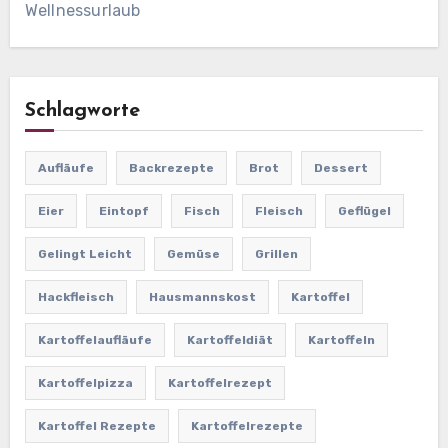
Wellnessurlaub
Schlagworte
Aufläufe
Backrezepte
Brot
Dessert
Eier
Eintopf
Fisch
Fleisch
Geflügel
Gelingt Leicht
Gemüse
Grillen
Hackfleisch
Hausmannskost
Kartoffel
Kartoffelaufläufe
Kartoffeldiät
Kartoffeln
Kartoffelpizza
Kartoffelrezept
Kartoffel Rezepte
Kartoffelrezepte