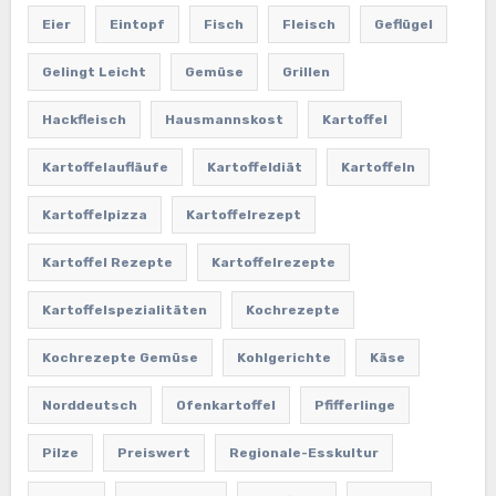
Eier
Eintopf
Fisch
Fleisch
Geflügel
Gelingt Leicht
Gemüse
Grillen
Hackfleisch
Hausmannskost
Kartoffel
Kartoffelaufläufe
Kartoffeldiät
Kartoffeln
Kartoffelpizza
Kartoffelrezept
Kartoffel Rezepte
Kartoffelrezepte
Kartoffelspezialitäten
Kochrezepte
Kochrezepte Gemüse
Kohlgerichte
Käse
Norddeutsch
Ofenkartoffel
Pfifferlinge
Pilze
Preiswert
Regionale-Esskultur