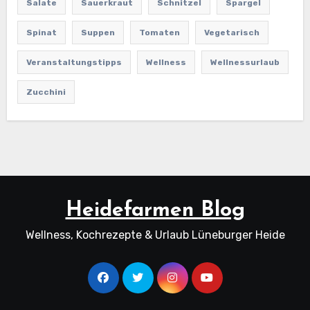
Salate
Sauerkraut
Schnitzel
Spargel
Spinat
Suppen
Tomaten
Vegetarisch
Veranstaltungstipps
Wellness
Wellnessurlaub
Zucchini
Heidefarmen Blog
Wellness, Kochrezepte & Urlaub Lüneburger Heide