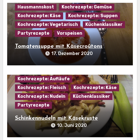
Hausmannskost
Kochrezepte: Gemüse
Kochrezepte: Käse
Kochrezepte: Suppen
Kochrezepte: Vegetarisch
Küchenklassiker
Partyrezepte
Vorspeisen
Tomatensuppe mit Käsecroûtons
17. Dezember 2020
Kochrezepte: Aufläufe
Kochrezepte: Fleisch
Kochrezepte: Käse
Kochrezepte: Nudeln
Küchenklassiker
Partyrezepte
Schinkennudeln mit Käsekruste
10. Juni 2020