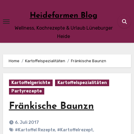
Skip
to
Heidefarmen Blog
content
Wellness, Kochrezepte & Urlaub Lüneburger
Heide
Home
Kartoffelspezialitäten
Fränkische Baunzn
Kartoffelgerichte
Kartoffelspezialitäten
Partyrezepte
Fränkische Baunzn
6. Juli 2017
#Kartoffel Rezepte
,
#Kartoffelrezept
,