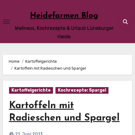
Skip
to
Heidefarmen Blog
content
Wellness, Kochrezepte & Urlaub Lüneburger
Heide
Home
Kartoffelgerichte
Kartoffeln mit Radieschen und Spargel
Kartoffelgerichte
Kochrezepte: Spargel
Kartoffeln mit
Radieschen und Spargel
21. Juni 2013