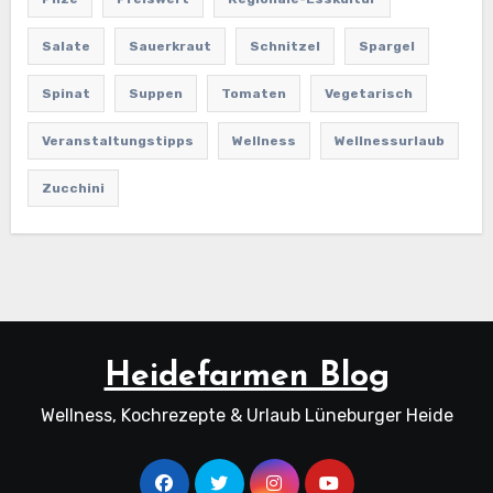
Salate
Sauerkraut
Schnitzel
Spargel
Spinat
Suppen
Tomaten
Vegetarisch
Veranstaltungstipps
Wellness
Wellnessurlaub
Zucchini
Heidefarmen Blog
Wellness, Kochrezepte & Urlaub Lüneburger Heide