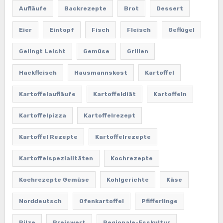
Aufläufe
Backrezepte
Brot
Dessert
Eier
Eintopf
Fisch
Fleisch
Geflügel
Gelingt Leicht
Gemüse
Grillen
Hackfleisch
Hausmannskost
Kartoffel
Kartoffelaufläufe
Kartoffeldiät
Kartoffeln
Kartoffelpizza
Kartoffelrezept
Kartoffel Rezepte
Kartoffelrezepte
Kartoffelspezialitäten
Kochrezepte
Kochrezepte Gemüse
Kohlgerichte
Käse
Norddeutsch
Ofenkartoffel
Pfifferlinge
Pilze
Preiswert
Regionale-Esskultur