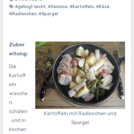
#gelingt leicht
,
#Gemüse
,
#Kartoffeln
,
#Käse
,
#Radieschen
,
#Spargel
Zuber
eitung:
Die
Kartoff
eln
wasche
n,
schälen
Kartoffeln mit Radieschen und
und in
Spargel
kochen