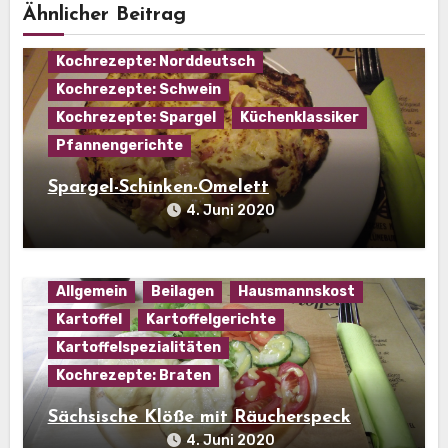
Hausmannskost
Kochrezepte: Eier
Ähnlicher Beitrag
Kochrezepte: Fleisch
Kochrezepte: Norddeutsch
Kochrezepte: Schwein
Kochrezepte: Spargel
Küchenklassiker
Pfannengerichte
Spargel-Schinken-Omelett
4. Juni 2020
Allgemein
Beilagen
Hausmannskost
Kartoffel
Kartoffelgerichte
Kartoffelspezialitäten
Kochrezepte: Braten
Sächsische Klöße mit Räucherspeck
4. Juni 2020