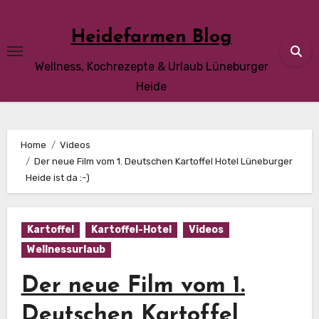
Skip
to
Heidefarmen Blog
content
Wellness, Kochrezepte & Urlaub Lüneburger
Heide
Home
Videos
Der neue Film vom 1. Deutschen Kartoffel Hotel Lüneburger
Heide ist da :-)
Kartoffel
Kartoffel-Hotel
Videos
Wellnessurlaub
Der neue Film vom 1.
Deutschen Kartoffel