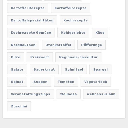
Kartoffel Rezepte
Kartoffelrezepte
Kartoffelspezialitäten
Kochrezepte
Kochrezepte Gemüse
Kohlgerichte
Käse
Norddeutsch
Ofenkartoffel
Pfifferlinge
Pilze
Preiswert
Regionale-Esskultur
Salate
Sauerkraut
Schnitzel
Spargel
Spinat
Suppen
Tomaten
Vegetarisch
Veranstaltungstipps
Wellness
Wellnessurlaub
Zucchini