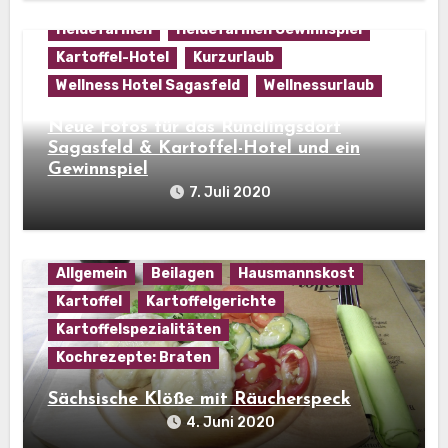
Heidefarmen
Heidefarmen Gewinnspiel
Kartoffel-Hotel
Kurzurlaub
Wellness Hotel Sagasfeld
Wellnessurlaub
Neue Fotos für das Rundlingsdorf
Sagasfeld & Kartoffel-Hotel und ein
Gewinnspiel
7. Juli 2020
Allgemein
Beilagen
Hausmannskost
Kartoffel
Kartoffelgerichte
Kartoffelspezialitäten
Kochrezepte: Braten
Sächsische Klöße mit Räucherspeck
4. Juni 2020