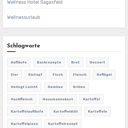
Wellness Hotel Sagasfeld
Wellnessurlaub
Schlagworte
Aufläufe
Backrezepte
Brot
Dessert
Eier
Eintopf
Fisch
Fleisch
Geflügel
Gelingt Leicht
Gemüse
Grillen
Hackfleisch
Hausmannskost
Kartoffel
Kartoffelaufläufe
Kartoffeldiät
Kartoffeln
Kartoffelpizza
Kartoffelrezept