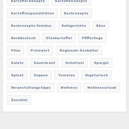
Kartoffel Rezepte
Kartoffelrezepte
Kartoffelspezialitäten
Kochrezepte
Kochrezepte Gemüse
Kohlgerichte
Käse
Norddeutsch
Ofenkartoffel
Pfifferlinge
Pilze
Preiswert
Regionale-Esskultur
Salate
Sauerkraut
Schnitzel
Spargel
Spinat
Suppen
Tomaten
Vegetarisch
Veranstaltungstipps
Wellness
Wellnessurlaub
Zucchini