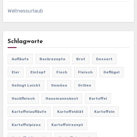
Wellnessurlaub
Schlagworte
Aufläufe
Backrezepte
Brot
Dessert
Eier
Eintopf
Fisch
Fleisch
Geflügel
Gelingt Leicht
Gemüse
Grillen
Hackfleisch
Hausmannskost
Kartoffel
Kartoffelaufläufe
Kartoffeldiät
Kartoffeln
Kartoffelpizza
Kartoffelrezept