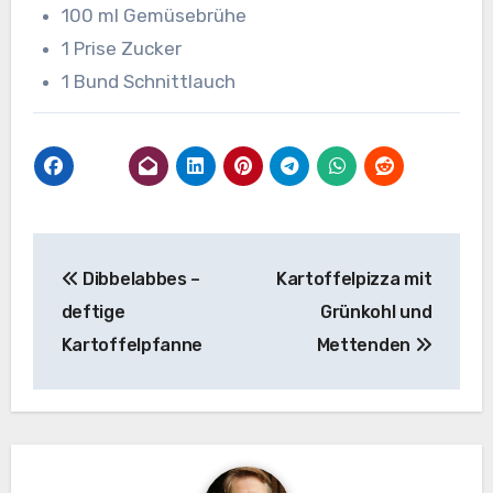
100 ml Gemüsebrühe
1 Prise Zucker
1 Bund Schnittlauch
Beitragsnavigation
Dibbelabbes –
Kartoffelpizza mit
deftige
Grünkohl und
Kartoffelpfanne
Mettenden