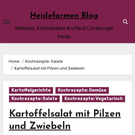
Skip
to
Heidefarmen Blog
content
Wellness, Kochrezepte & Urlaub Lüneburger
Heide
Home
Kochrezepte: Salate
Kartoffelsalat mit Pilzen und Zwiebeln
Kartoffelgerichte
Kochrezepte: Gemüse
Kochrezepte: Salate
Kochrezepte: Vegetarisch
Kartoffelsalat mit Pilzen
und Zwiebeln