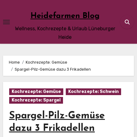
Skip
to
Heidefarmen Blog
content
Wellness, Kochrezepte & Urlaub Lüneburger
Heide
Home
Kochrezepte: Gemüse
Spargel-Pilz-Gemüse dazu 3 Frikadellen
Kochrezepte: Gemüse
Kochrezepte: Schwein
Kochrezepte: Spargel
Spargel-Pilz-Gemüse
dazu 3 Frikadellen