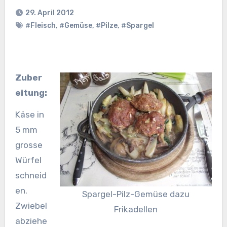
29. April 2012
#Fleisch
,
#Gemüse
,
#Pilze
,
#Spargel
Zuber
eitung:
Käse in
5 mm
grosse
Würfel
schneid
en.
Spargel-Pilz-Gemüse dazu
Zwiebel
Frikadellen
abziehe