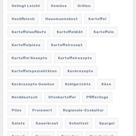
Gelingt Leicht
Gemüse
Grillen
Hackfleisch
Hausmannskost
Kartoffel
Kartoffelaufläufe
Kartoffeldiät
Kartoffeln
Kartoffelpizza
Kartoffelrezept
Kartoffel Rezepte
Kartoffelrezepte
Kartoffelspezialitäten
Kochrezepte
Kochrezepte Gemüse
Kohlgerichte
Käse
Norddeutsch
Ofenkartoffel
Pfifferlinge
Pilze
Preiswert
Regionale-Esskultur
Salate
Sauerkraut
Schnitzel
Spargel