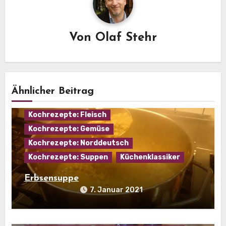
Von
Olaf Stehr
Ähnlicher Beitrag
Eintopf
Hausmannskost
Kochrezepte: Fleisch
Kochrezepte: Gemüse
Kochrezepte: Norddeutsch
Kochrezepte: Suppen
Küchenklassiker
Erbsensuppe
7. Januar 2021