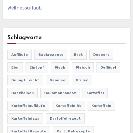
Wellnessurlaub
Schlagworte
Aufläufe
Backrezepte
Brot
Dessert
Eier
Eintopf
Fisch
Fleisch
Geflügel
Gelingt Leicht
Gemüse
Grillen
Hackfleisch
Hausmannskost
Kartoffel
Kartoffelaufläufe
Kartoffeldiät
Kartoffeln
Kartoffelpizza
Kartoffelrezept
Kartoffel Rezepte
Kartoffelrezepte