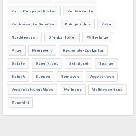
Kartoffelspezialitäten
Kochrezepte
Kochrezepte Gemüse
Kohlgerichte
Käse
Norddeutsch
Ofenkartoffel
Pfifferlinge
Pilze
Preiswert
Regionale-Esskultur
Salate
Sauerkraut
Schnitzel
Spargel
Spinat
Suppen
Tomaten
Vegetarisch
Veranstaltungstipps
Wellness
Wellnessurlaub
Zucchini