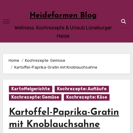
Skip
to
Heidefarmen Blog
content
Wellness, Kochrezepte & Urlaub Lüneburger
Heide
Home
Kochrezepte: Gemüse
Kartoffel-Paprika-Gratin mit Knoblauchsahne
Kartoffelgerichte
Kochrezepte: Aufläufe
Kochrezepte: Gemüse
Kochrezepte: Käse
Kartoffel-Paprika-Gratin
mit Knoblauchsahne