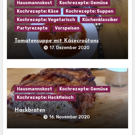
Hausmannskost
Kochrezepte: Gemüse
Kochrezepte: Käse
Kochrezepte: Suppen
Kochrezepte: Vegetarisch
Küchenklassiker
Partyrezepte
Vorspeisen
Tomatensuppe mit Käsecroûtons
17. Dezember 2020
Hausmannskost
Kochrezepte: Gemüse
Kochrezepte: Hackfleisch
Hackbraten
16. November 2020