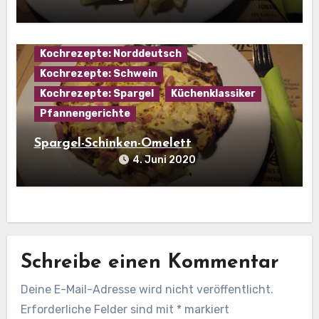
Hausmannskost
Kochrezepte: Eier
Kochrezepte: Fleisch
Kochrezepte: Norddeutsch
Kochrezepte: Schwein
Kochrezepte: Spargel
Küchenklassiker
Pfannengerichte
Spargel-Schinken-Omelett
4. Juni 2020
Schreibe einen Kommentar
Deine E-Mail-Adresse wird nicht veröffentlicht.
Erforderliche Felder sind mit
*
markiert