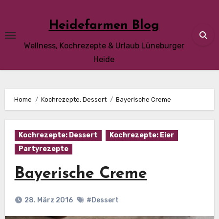
Skip
to
Heidefarmen Blog
content
Wellness, Kochrezepte & Urlaub Lüneburger
Heide
Home
Kochrezepte: Dessert
Bayerische Creme
Kochrezepte: Dessert
Kochrezepte: Eier
Partyrezepte
Bayerische Creme
28. März 2016
#Dessert