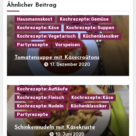
Ähnlicher Beitrag
Hausmannskost
Kochrezepte: Gemüse
Kochrezepte: Käse
Kochrezepte: Suppen
Kochrezepte: Vegetarisch
Küchenklassiker
Partyrezepte
Vorspeisen
Tomatensuppe mit Käsecroûtons
17. Dezember 2020
Kochrezepte: Aufläufe
Kochrezepte: Fleisch
Kochrezepte: Käse
Kochrezepte: Nudeln
Küchenklassiker
Partyrezepte
Schinkennudeln mit Käsekruste
10. Juni 2020