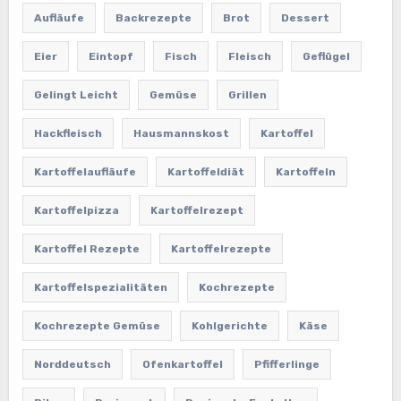
Aufläufe
Backrezepte
Brot
Dessert
Eier
Eintopf
Fisch
Fleisch
Geflügel
Gelingt Leicht
Gemüse
Grillen
Hackfleisch
Hausmannskost
Kartoffel
Kartoffelaufläufe
Kartoffeldiät
Kartoffeln
Kartoffelpizza
Kartoffelrezept
Kartoffel Rezepte
Kartoffelrezepte
Kartoffelspezialitäten
Kochrezepte
Kochrezepte Gemüse
Kohlgerichte
Käse
Norddeutsch
Ofenkartoffel
Pfifferlinge