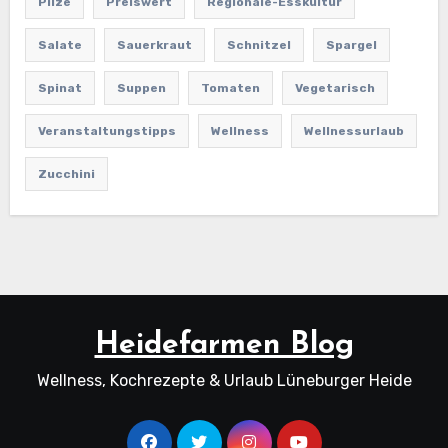
Pilze
Preiswert
Regionale-Esskultur
Salate
Sauerkraut
Schnitzel
Spargel
Spinat
Suppen
Tomaten
Vegetarisch
Veranstaltungstipps
Wellness
Wellnessurlaub
Zucchini
Heidefarmen Blog
Wellness, Kochrezepte & Urlaub Lüneburger Heide