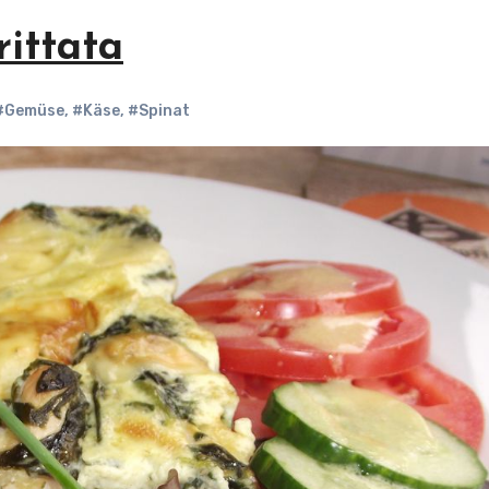
ittata
#Gemüse
,
#Käse
,
#Spinat