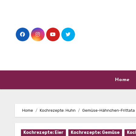
Skip
to
content
Home
Home
Kochrezepte: Huhn
Gemüse-Hähnchen-Frittata
Kochrezepte: Eier
Kochrezepte: Gemüse
Koc