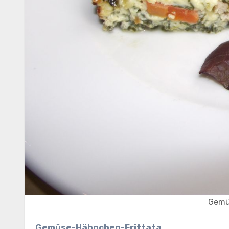
Gemü
Gemüse-Hähnchen-Frittata