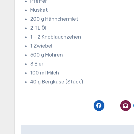
Pfeffer
Muskat
200 g Hähnchenfilet
2 TL Öl
1 – 2 Knoblauchzehen
1 Zwiebel
500 g Möhren
3 Eier
100 ml Milch
40 g Bergkäse (Stück)
Beitragsnavigation