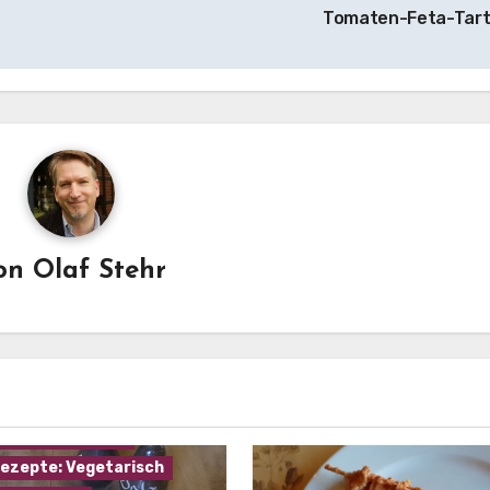
Tomaten-Feta-Tar
on
Olaf Stehr
mannskost
ezepte: Gemüse
ezepte: Käse
ezepte: Suppen
ezepte: Vegetarisch