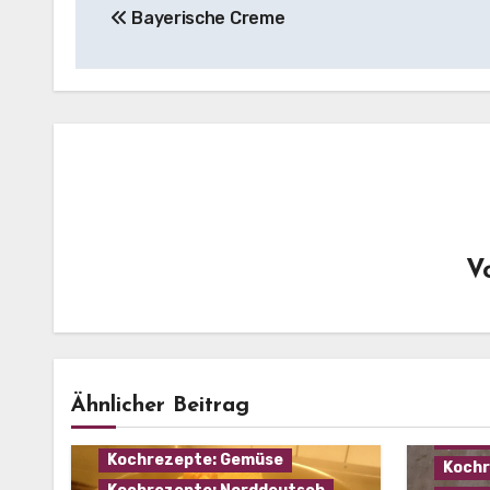
Bayerische Creme
V
Haus
Kochr
Eintopf
Hausmannskost
Ähnlicher Beitrag
Kochr
Kochrezepte: Fleisch
Kochr
Kochrezepte: Gemüse
Kochr