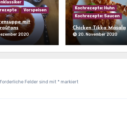
nklassiker
Kochrezepte: Huhn
rezepte
Vorspeisen
Kochrezepte: Saucen
ensuppe mit
roûtons
Chicken Tikka Masala
 Dezember 2020
20. November 2020
forderliche Felder sind mit
*
markiert