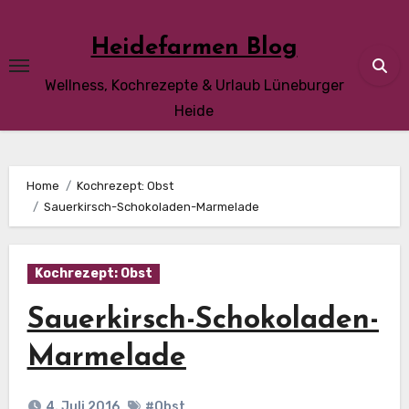
Skip
to
Heidefarmen Blog
content
Wellness, Kochrezepte & Urlaub Lüneburger
Heide
Home
Kochrezept: Obst
Sauerkirsch-Schokoladen-Marmelade
Kochrezept: Obst
Sauerkirsch-Schokoladen-
Marmelade
4. Juli 2016
#Obst