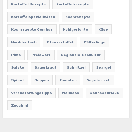
Kartoffel Rezepte
Kartoffelrezepte
Kartoffelspezialitäten
Kochrezepte
Kochrezepte Gemüse
Kohlgerichte
Käse
Norddeutsch
Ofenkartoffel
Pfifferlinge
Pilze
Preiswert
Regionale-Esskultur
Salate
Sauerkraut
Schnitzel
Spargel
Spinat
Suppen
Tomaten
Vegetarisch
Veranstaltungstipps
Wellness
Wellnessurlaub
Zucchini