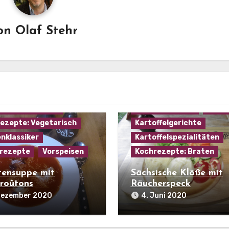
on
Olaf Stehr
mannskost
ezepte: Gemüse
ezepte: Käse
Allgemein
Beilagen
ezepte: Suppen
Hausmannskost
Karto
ezepte: Vegetarisch
Kartoffelgerichte
nklassiker
Kartoffelspezialitäten
rezepte
Vorspeisen
Kochrezepte: Braten
ensuppe mit
Sächsische Klöße mit
roûtons
Räucherspeck
 Dezember 2020
4. Juni 2020