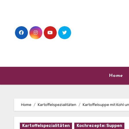
Skip
to
content
Home
Home
Kartoffelspezialitäten
Kartoffelsuppe mit Kohl u
Kartoffelspezialitäten
Kochrezepte: Suppen