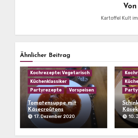
Vo
Kartoffel Kult i
Hausmannskost
Kochrezepte: Gemüse
Kochr
Ähnlicher Beitrag
Kochrezepte: Käse
Kochr
Kochrezepte: Suppen
Kochr
Kochrezepte: Vegetarisch
Kochr
Küchenklassiker
Küche
Partyrezepte
Vorspeisen
Party
Tomatensuppe mit
Schin
Käsecroûtons
Käsek
17. Dezember 2020
10. 