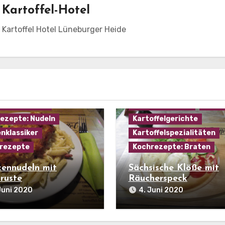
n
Kartoffel-Hotel
m Kartoffel Hotel Lüneburger Heide
ezepte: Aufläufe
ezepte: Fleisch
Allgemein
Beilagen
ezepte: Käse
Hausmannskost
Karto
ezepte: Nudeln
Kartoffelgerichte
nklassiker
Kartoffelspezialitäten
rezepte
Kochrezepte: Braten
kennudeln mit
Sächsische Klöße mit
ruste
Räucherspeck
Juni 2020
4. Juni 2020