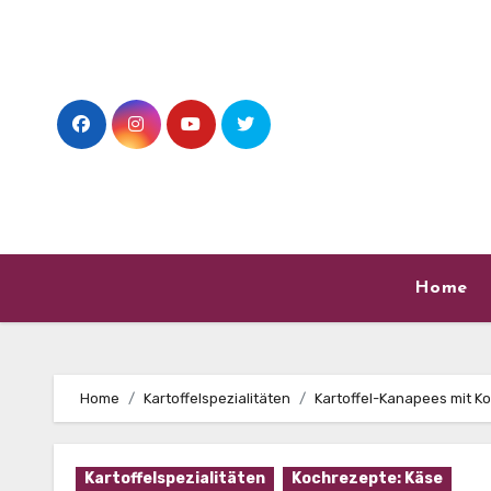
Skip
to
content
Home
Home
Kartoffelspezialitäten
Kartoffel-Kanapees mit K
Kartoffelspezialitäten
Kochrezepte: Käse