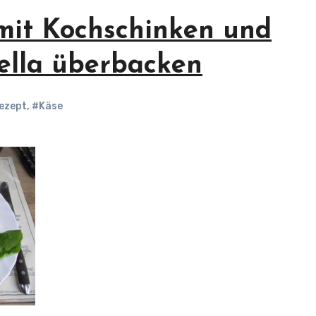
mit Kochschinken und
ella überbacken
rezept
,
#Käse