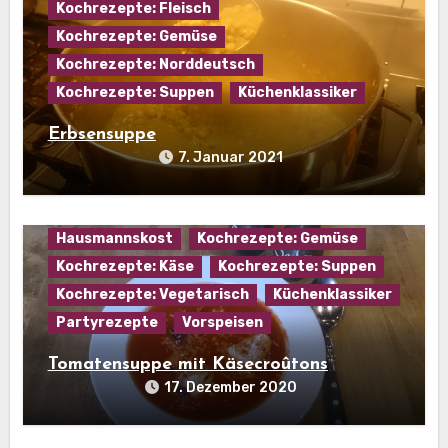
Kochrezepte: Fleisch
Kochrezepte: Gemüse
Kochrezepte: Norddeutsch
Kochrezepte: Suppen
Küchenklassiker
Erbsensuppe
7. Januar 2021
Hausmannskost
Kochrezepte: Gemüse
Kochrezepte: Käse
Kochrezepte: Suppen
Kochrezepte: Vegetarisch
Küchenklassiker
Partyrezepte
Vorspeisen
Tomatensuppe mit Käsecroûtons
17. Dezember 2020