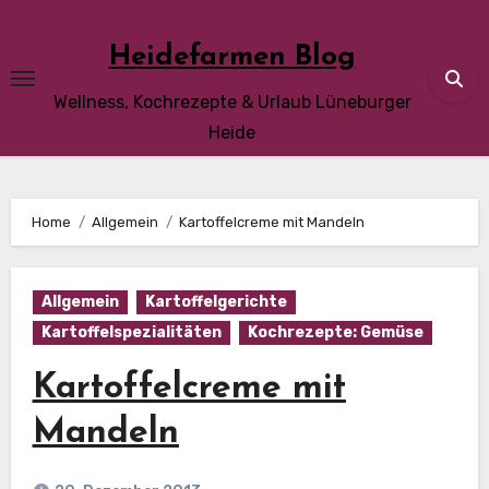
Skip
to
Heidefarmen Blog
content
Wellness, Kochrezepte & Urlaub Lüneburger
Heide
Home
Allgemein
Kartoffelcreme mit Mandeln
Allgemein
Kartoffelgerichte
Kartoffelspezialitäten
Kochrezepte: Gemüse
Kartoffelcreme mit
Mandeln