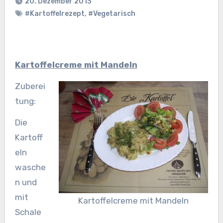
20. Dezember 2013
#Kartoffelrezept
,
#Vegetarisch
Kartoffelcreme mit Mandeln
Zuberei
tung:
Die
Kartoff
eln
wasche
n und
mit
Kartoffelcreme mit Mandeln
Schale