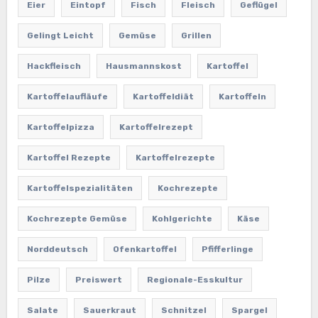
Eier
Eintopf
Fisch
Fleisch
Geflügel
Gelingt Leicht
Gemüse
Grillen
Hackfleisch
Hausmannskost
Kartoffel
Kartoffelaufläufe
Kartoffeldiät
Kartoffeln
Kartoffelpizza
Kartoffelrezept
Kartoffel Rezepte
Kartoffelrezepte
Kartoffelspezialitäten
Kochrezepte
Kochrezepte Gemüse
Kohlgerichte
Käse
Norddeutsch
Ofenkartoffel
Pfifferlinge
Pilze
Preiswert
Regionale-Esskultur
Salate
Sauerkraut
Schnitzel
Spargel