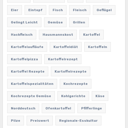
Eier
Eintopf
Fisch
Fleisch
Geflügel
Gelingt Leicht
Gemüse
Grillen
Hackfleisch
Hausmannskost
Kartoffel
Kartoffelaufläufe
Kartoffeldiät
Kartoffeln
Kartoffelpizza
Kartoffelrezept
Kartoffel Rezepte
Kartoffelrezepte
Kartoffelspezialitäten
Kochrezepte
Kochrezepte Gemüse
Kohlgerichte
Käse
Norddeutsch
Ofenkartoffel
Pfifferlinge
Pilze
Preiswert
Regionale-Esskultur