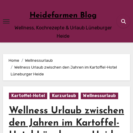
Skip
to
Heidefarmen Blog
content
Wellness, Kochrezepte & Urlaub Lüneburger
Heide
Home
Wellnessurlaub
Wellness Urlaub zwischen den Jahren im Kartoffel-Hotel
Lüneburger Heide
Kartoffel-Hotel
Kurzurlaub
Wellnessurlaub
Wellness Urlaub zwischen
den Jahren im Kartoffel-