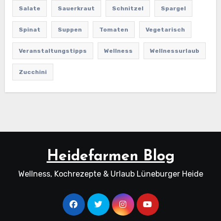
Salate
Sauerkraut
Schnitzel
Spargel
Spinat
Suppen
Tomaten
Vegetarisch
Veranstaltungstipps
Wellness
Wellnessurlaub
Zucchini
Heidefarmen Blog
Wellness, Kochrezepte & Urlaub Lüneburger Heide