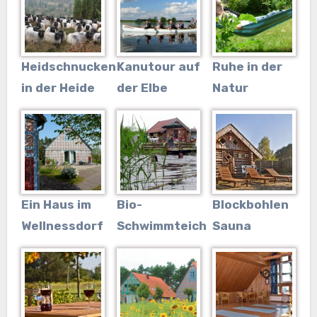
Heidschnucken
Kanutour auf
Ruhe in der
in der Heide
der Elbe
Natur
Ein Haus im
Bio-
Blockbohlen
Wellnessdorf
Schwimmteich
Sauna