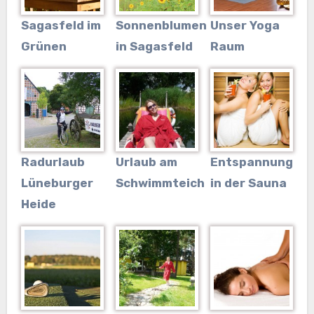
Sagasfeld im
Sonnenblumen
Unser Yoga
Grünen
in Sagasfeld
Raum
Radurlaub
Urlaub am
Entspannung
Lüneburger
Schwimmteich
in der Sauna
Heide