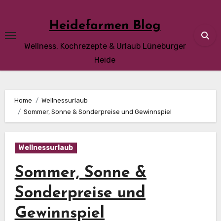
Skip
to
Heidefarmen Blog
content
Wellness, Kochrezepte & Urlaub Lüneburger
Heide
Home
Wellnessurlaub
Sommer, Sonne & Sonderpreise und Gewinnspiel
Wellnessurlaub
Sommer, Sonne &
Sonderpreise und
Gewinnspiel