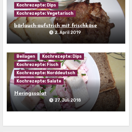
Kochrezepte: Dips
Kochrezepte: Vegetarisch
bärlauch-aufstrich mit frischkäse
2. April 2019
Beilagen
Kochrezepte: Dips
Kochrezepte: Fisch
Kochrezepte: Norddeutsch
Kochrezepte: Salate
Heringssalat
27. Juli 2018