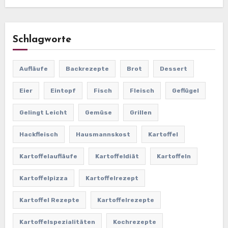
Schlagworte
Aufläufe
Backrezepte
Brot
Dessert
Eier
Eintopf
Fisch
Fleisch
Geflügel
Gelingt Leicht
Gemüse
Grillen
Hackfleisch
Hausmannskost
Kartoffel
Kartoffelaufläufe
Kartoffeldiät
Kartoffeln
Kartoffelpizza
Kartoffelrezept
Kartoffel Rezepte
Kartoffelrezepte
Kartoffelspezialitäten
Kochrezepte