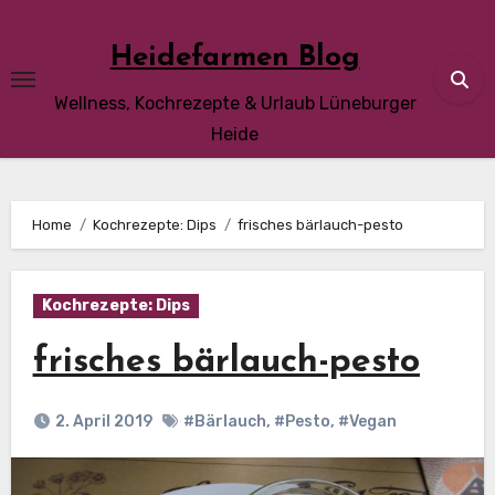
Skip
to
Heidefarmen Blog
content
Wellness, Kochrezepte & Urlaub Lüneburger
Heide
Home
Kochrezepte: Dips
frisches bärlauch-pesto
Kochrezepte: Dips
frisches bärlauch-pesto
2. April 2019
#Bärlauch
,
#Pesto
,
#Vegan