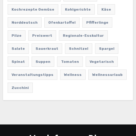
Kochrezepte Gemüse
Kohlgerichte
Käse
Norddeutsch
Ofenkartoffel
Pfifferlinge
Pilze
Preiswert
Regionale-Esskultur
Salate
Sauerkraut
Schnitzel
Spargel
Spinat
Suppen
Tomaten
Vegetarisch
Veranstaltungstipps
Wellness
Wellnessurlaub
Zucchini