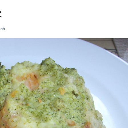
e
sch