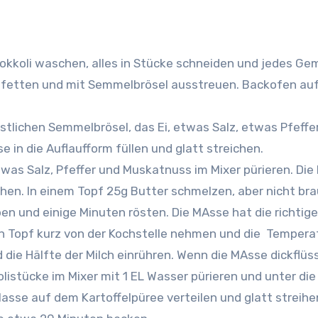
okkoli waschen, alles in Stücke schneiden und jedes G
infetten und mit Semmelbrösel ausstreuen. Backofen au
estlichen Semmelbrösel, das Ei, etwas Salz, etwas Pfeffe
 in die Auflaufform füllen und glatt streichen.
etwas Salz, Pfeffer und Muskatnuss im Mixer pürieren. Di
hen. In einem Topf 25g Butter schmelzen, aber nicht br
n und einige Minuten rösten. Die MAsse hat die richtige
 Topf kurz von der Kochstelle nehmen und die Tempera
d die Hälfte der Milch einrühren. Wenn die MAsse dickflüss
olistücke im Mixer mit 1 EL Wasser pürieren und unter di
Masse auf dem Kartoffelpüree verteilen und glatt streihe