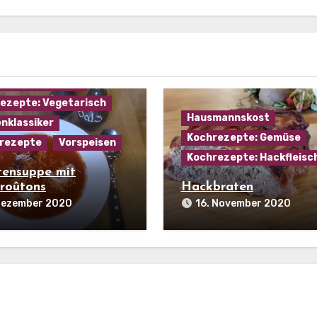
mannskost
ezepte: Gemüse
ezepte: Käse
ezepte: Suppen
ezepte: Vegetarisch
Hausmannskost
nklassiker
Kochrezepte: Gemüse
rezepte
Vorspeisen
Kochrezepte: Hackfleisc
ensuppe mit
roûtons
Hackbraten
 Dezember 2020
16. November 2020