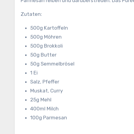
Parmesan reiben und darüberstreuen. Das Püre
Zutaten:
500g Kartoffeln
500g Möhren
500g Brokkoli
50g Butter
50g Semmelbrösel
1 Ei
Salz, Pfeffer
Muskat, Curry
25g Mehl
400ml Milch
100g Parmesan