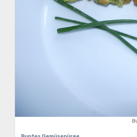
B
Buntes Gemüsepüree