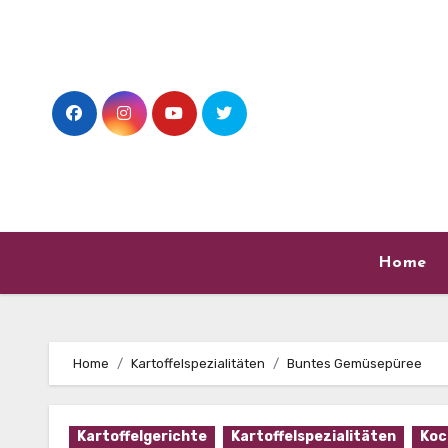
Skip
to
content
Home
Home
Kartoffelspezialitäten
Buntes Gemüsepüree
Kartoffelgerichte
Kartoffelspezialitäten
Koc