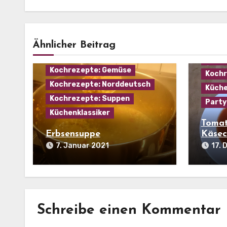
Haus
Kochr
Eintopf
Hausmannskost
Ähnlicher Beitrag
Kochr
Kochrezepte: Fleisch
Kochr
Kochrezepte: Gemüse
Kochr
Kochrezepte: Norddeutsch
Küche
Kochrezepte: Suppen
Party
Küchenklassiker
Tomat
Erbsensuppe
Käsec
7. Januar 2021
17.
Schreibe einen Kommentar