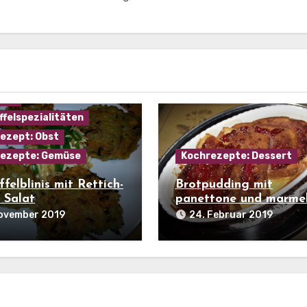
ffel
ffelspezialitäten
ezept: Obst
ezepte: Gemüse
Kochrezepte: Dessert
felblinis mit Rettich-
Brotpudding mit
 Salat
panettone und marme
November 2019
24. Februar 2019