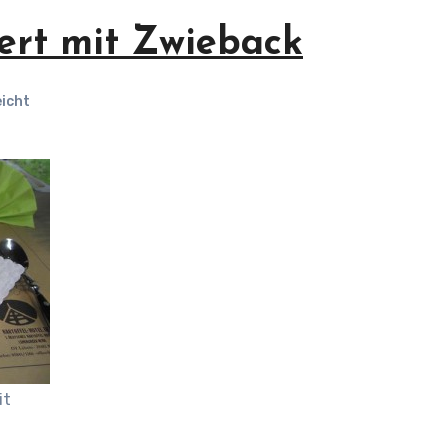
ert mit Zwieback
eicht
it