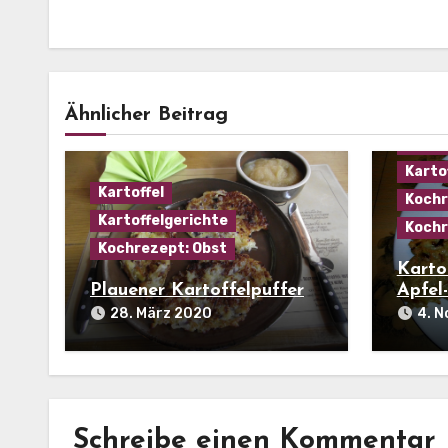
Ähnlicher Beitrag
Karto
Karto
Kartoffel
Kochr
Kartoffelgerichte
Kochr
Kochrezept: Obst
Kartof
Plauener Kartoffelpuffer
Apfel-
28. März 2020
4. 
Schreibe einen Kommentar