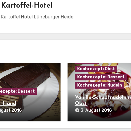
n
Kartoffel-Hotel
m Kartoffel Hotel Lüneburger Heide
Kartoffel
Kochrezept: Obst
Kochrezepte: Dessert
Kochrezepte: Nudeln
ezepte: Dessert
Vanille-Schupfnudeln 
r Hund
Obst
ugust 2018
3. August 2018