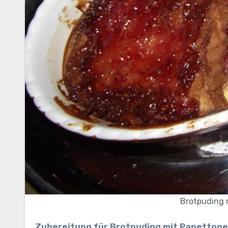
Brotpuding 
Zubereitung für Brotpuding mit Panettone und