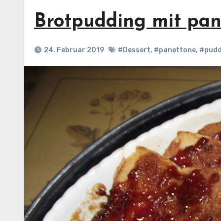
Brotpudding mit pa
24. Februar 2019
#Dessert
,
#panettone
,
#pudd