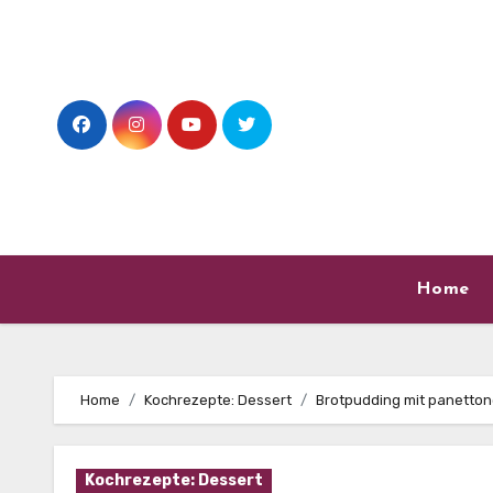
Skip
to
content
Home
Home
Kochrezepte: Dessert
Brotpudding mit panetto
Kochrezepte: Dessert