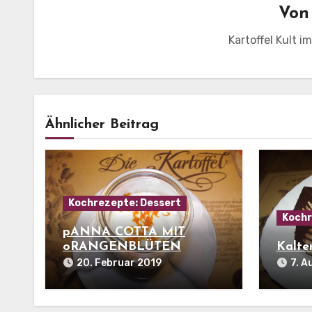
Vo
Kartoffel Kult i
Ähnlicher Beitrag
Kochrezepte: Dessert
Kochr
pANNA COTTA MIT
oRANGENBLÜTEN
Kalte
20. Februar 2019
7. A