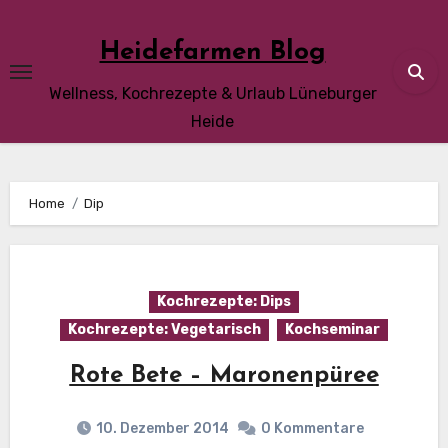
Skip
to
Heidefarmen Blog
content
Wellness, Kochrezepte & Urlaub Lüneburger
Heide
Home
Dip
Kochrezepte: Dips
Kochrezepte: Vegetarisch
Kochseminar
Rote Bete – Maronenpüree
10. Dezember 2014
0 Kommentare