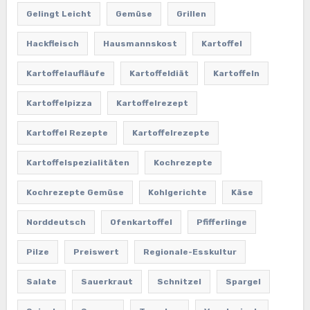
Gelingt Leicht
Gemüse
Grillen
Hackfleisch
Hausmannskost
Kartoffel
Kartoffelaufläufe
Kartoffeldiät
Kartoffeln
Kartoffelpizza
Kartoffelrezept
Kartoffel Rezepte
Kartoffelrezepte
Kartoffelspezialitäten
Kochrezepte
Kochrezepte Gemüse
Kohlgerichte
Käse
Norddeutsch
Ofenkartoffel
Pfifferlinge
Pilze
Preiswert
Regionale-Esskultur
Salate
Sauerkraut
Schnitzel
Spargel