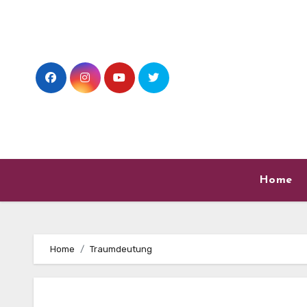
Skip
to
content
Home
Home
Traumdeutung