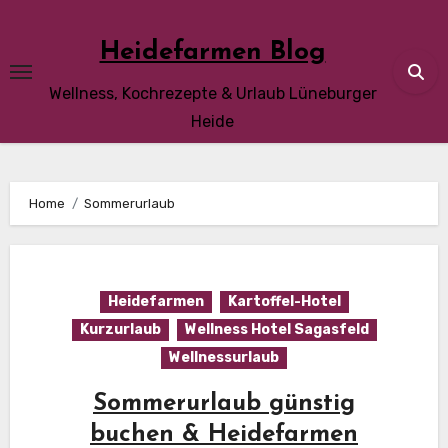
Skip
to
Heidefarmen Blog
content
Wellness, Kochrezepte & Urlaub Lüneburger
Heide
Home
Sommerurlaub
Heidefarmen
Kartoffel-Hotel
Kurzurlaub
Wellness Hotel Sagasfeld
Wellnessurlaub
Sommerurlaub günstig
buchen & Heidefarmen