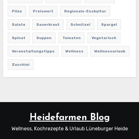
Pilze
Preiswert
Regionale-Esskultur
Salate
Sauerkraut
Schnitzel
Spargel
Spinat
Suppen
Tomaten
Vegetarisch
Veranstaltungstipps
Wellness
Wellnessurlaub
Zucchini
Heidefarmen Blog
Wellness, Kochrezepte & Urlaub Lüneburger Heide