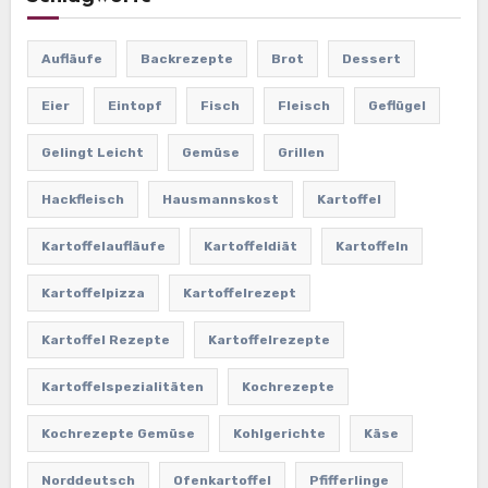
Aufläufe
Backrezepte
Brot
Dessert
Eier
Eintopf
Fisch
Fleisch
Geflügel
Gelingt Leicht
Gemüse
Grillen
Hackfleisch
Hausmannskost
Kartoffel
Kartoffelaufläufe
Kartoffeldiät
Kartoffeln
Kartoffelpizza
Kartoffelrezept
Kartoffel Rezepte
Kartoffelrezepte
Kartoffelspezialitäten
Kochrezepte
Kochrezepte Gemüse
Kohlgerichte
Käse
Norddeutsch
Ofenkartoffel
Pfifferlinge