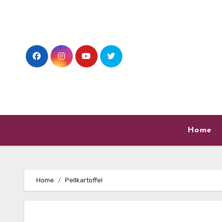
Skip
to
content
Home
Home
Pellkartoffel