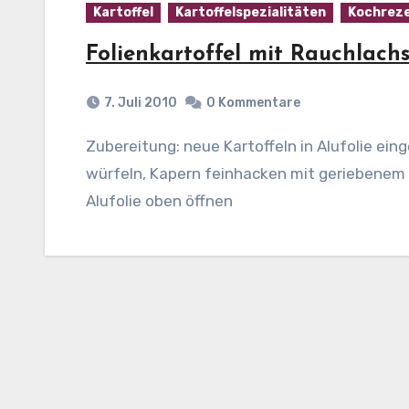
Kartoffel
Kartoffelspezialitäten
Kochreze
Folienkartoffel mit Rauchlach
7. Juli 2010
0 Kommentare
Zubereitung: neue Kartoffeln in Alufolie eingewickelt garen. Lachs und Zwiebeln fein
würfeln, Kapern feinhacken mit geriebenem
Alufolie oben öffnen