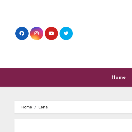
Skip
to
content
Home
Home
Lena