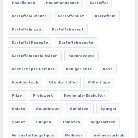
Hackfleisch
Hausmannskost
Kartoffel
Kartoffelaufläufe
Kartoffeldiät
Kartoffeln
Kartoffelpizza
Kartoffelrezept
Kartoffel Rezepte
Kartoffelrezepte
Kartoffelspezialitäten
Kochrezepte
Kochrezepte Gemüse
Kohlgerichte
Käse
Norddeutsch
Ofenkartoffel
Pfifferlinge
Pilze
Preiswert
Regionale-Esskultur
Salate
Sauerkraut
Schnitzel
Spargel
Spinat
Suppen
Tomaten
Vegetarisch
Veranstaltungstipps
Wellness
Wellnessurlaub