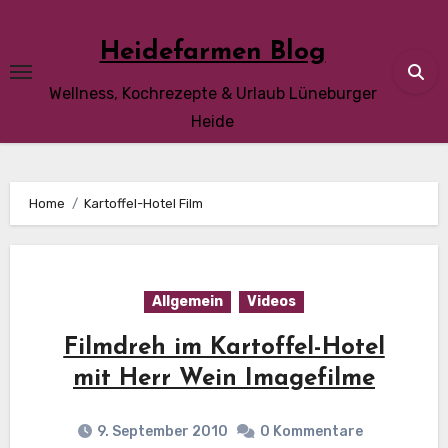
Skip
to
Heidefarmen Blog
content
Wellness, Kochrezepte & Urlaub Lüneburger
Heide
Home
Kartoffel-Hotel Film
Allgemein
Videos
Filmdreh im Kartoffel-Hotel
mit Herr Wein Imagefilme
9. September 2010
0 Kommentare