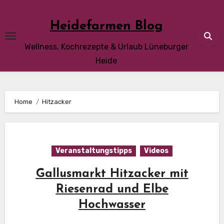
Skip
to
Heidefarmen Blog
content
Wellness, Kochrezepte & Urlaub Lüneburger
Heide
Home
Hitzacker
Veranstaltungstipps
Videos
Gallusmarkt Hitzacker mit
Riesenrad und Elbe
Hochwasser