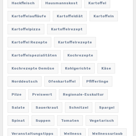
Hackfleisch
Hausmannskost
Kartoffel
Kartoffelaufläufe
Kartoffeldiät
Kartoffeln
Kartoffelpizza
Kartoffelrezept
Kartoffel Rezepte
Kartoffelrezepte
Kartoffelspezialitäten
Kochrezepte
Kochrezepte Gemüse
Kohlgerichte
Käse
Norddeutsch
Ofenkartoffel
Pfifferlinge
Pilze
Preiswert
Regionale-Esskultur
Salate
Sauerkraut
Schnitzel
Spargel
Spinat
Suppen
Tomaten
Vegetarisch
Veranstaltungstipps
Wellness
Wellnessurlaub