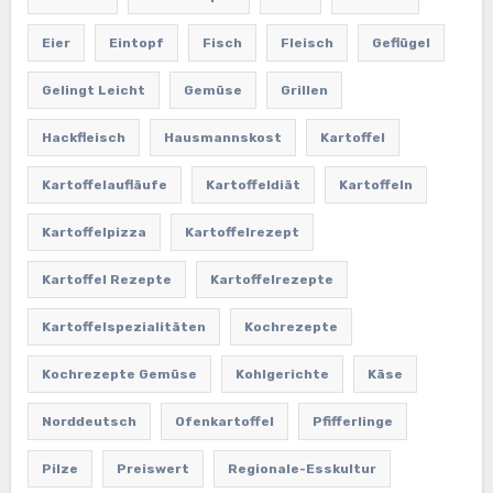
Eier
Eintopf
Fisch
Fleisch
Geflügel
Gelingt Leicht
Gemüse
Grillen
Hackfleisch
Hausmannskost
Kartoffel
Kartoffelaufläufe
Kartoffeldiät
Kartoffeln
Kartoffelpizza
Kartoffelrezept
Kartoffel Rezepte
Kartoffelrezepte
Kartoffelspezialitäten
Kochrezepte
Kochrezepte Gemüse
Kohlgerichte
Käse
Norddeutsch
Ofenkartoffel
Pfifferlinge
Pilze
Preiswert
Regionale-Esskultur