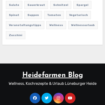
Salate
Sauerkraut
Schnitzel
Spargel
Spinat
Suppen
Tomaten
Vegetarisch
Veranstaltungstipps
Wellness
Wellnessurlaub
Zucchini
Heidefarmen Blog
Wellness, Kochrezepte & Urlaub Lüneburger Heide