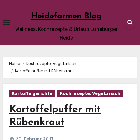
Skip
to
Heidefarmen Blog
content
Wellness, Kochrezepte & Urlaub Lüneburger
Heide
Home
Kochrezepte: Vegetarisch
Kartoffelpuffer mit Rübenkraut
Kartoffelgerichte
Kochrezepte: Vegetarisch
Kartoffelpuffer mit
Rübenkraut
20. Februar 2017