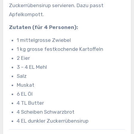
Zuckerrübensirup servieren. Dazu passt
Apfelkompott.
Zutaten (für 4 Personen):
1 mittelgrosse Zwiebel
1 kg grosse festkochende Kartoffeln
2 Eier
3 – 4 EL Mehl
Salz
Muskat
6 EL Öl
4 TL Butter
4 Scheiben Schwarzbrot
4 EL dunkler Zuckerrübensirup