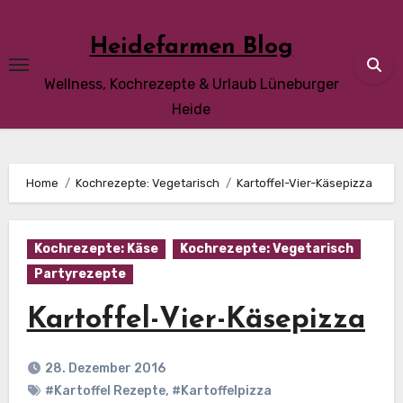
Skip
to
Heidefarmen Blog
content
Wellness, Kochrezepte & Urlaub Lüneburger
Heide
Home
Kochrezepte: Vegetarisch
Kartoffel-Vier-Käsepizza
Kochrezepte: Käse
Kochrezepte: Vegetarisch
Partyrezepte
Kartoffel-Vier-Käsepizza
28. Dezember 2016
#Kartoffel Rezepte
,
#Kartoffelpizza