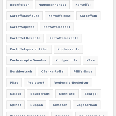
Hackfleisch
Hausmannskost
Kartoffel
Kartoffelaufläufe
Kartoffeldiät
Kartoffeln
Kartoffelpizza
Kartoffelrezept
Kartoffel Rezepte
Kartoffelrezepte
Kartoffelspezialitäten
Kochrezepte
Kochrezepte Gemüse
Kohlgerichte
Käse
Norddeutsch
Ofenkartoffel
Pfifferlinge
Pilze
Preiswert
Regionale-Esskultur
Salate
Sauerkraut
Schnitzel
Spargel
Spinat
Suppen
Tomaten
Vegetarisch
Veranstaltungstipps
Wellness
Wellnessurlaub