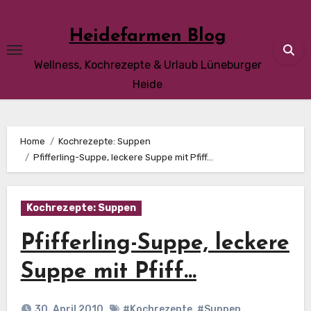
Skip
to
Heidefarmen Blog
content
Wellness, Kochrezepte & Urlaub Lüneburger
Heide
Home
Kochrezepte: Suppen
Pfifferling-Suppe, leckere Suppe mit Pfiff…
Kochrezepte: Suppen
Pfifferling-Suppe, leckere
Suppe mit Pfiff…
30. April 2010
#Kochrezepte
,
#Suppen