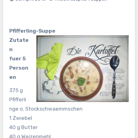
Pfifferling-Suppe
Zutate
n
fuer 5
Person
en
375 g
Pfifferli
nge o. Stockschwaemmschen
1 Zwiebel
40 g Butter
40 g Weizenmehl