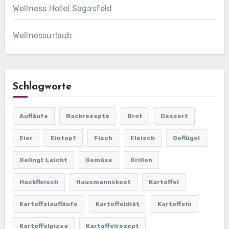
Wellness Hotel Sagasfeld
Wellnessurlaub
Schlagworte
Aufläufe
Backrezepte
Brot
Dessert
Eier
Eintopf
Fisch
Fleisch
Geflügel
Gelingt Leicht
Gemüse
Grillen
Hackfleisch
Hausmannskost
Kartoffel
Kartoffelaufläufe
Kartoffeldiät
Kartoffeln
Kartoffelpizza
Kartoffelrezept