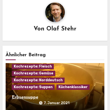
Von
Olaf Stehr
Ähnlicher Beitrag
Eintopf
Hausmannskost
Kochrezepte: Fleisch
Kochrezepte: Gemüse
Kochrezepte: Norddeutsch
Kochrezepte: Suppen
Küchenklassiker
Erbsensuppe
7. Januar 2021