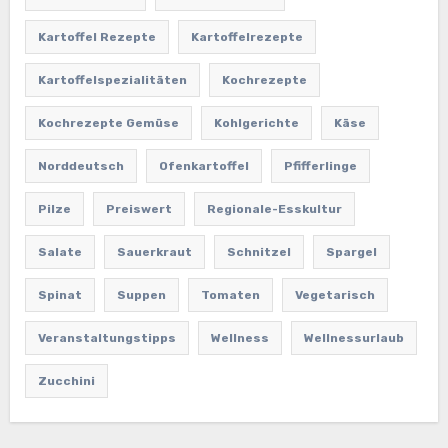
Kartoffel Rezepte
Kartoffelrezepte
Kartoffelspezialitäten
Kochrezepte
Kochrezepte Gemüse
Kohlgerichte
Käse
Norddeutsch
Ofenkartoffel
Pfifferlinge
Pilze
Preiswert
Regionale-Esskultur
Salate
Sauerkraut
Schnitzel
Spargel
Spinat
Suppen
Tomaten
Vegetarisch
Veranstaltungstipps
Wellness
Wellnessurlaub
Zucchini