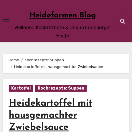
Skip
to
Heidefarmen Blog
content
Wellness, Kochrezepte & Urlaub Lüneburger
Heide
Home
Kochrezepte: Suppen
Heidekartoffel mit hausgemachter Zwiebelsauce
Kartoffel
Kochrezepte: Suppen
Heidekartoffel mit
hausgemachter
Zwiebelsauce