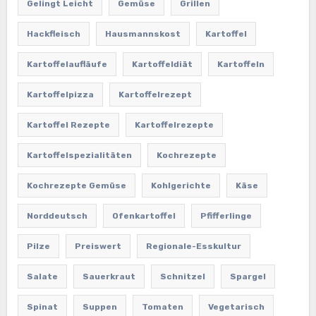
Gelingt Leicht
Gemüse
Grillen
Hackfleisch
Hausmannskost
Kartoffel
Kartoffelaufläufe
Kartoffeldiät
Kartoffeln
Kartoffelpizza
Kartoffelrezept
Kartoffel Rezepte
Kartoffelrezepte
Kartoffelspezialitäten
Kochrezepte
Kochrezepte Gemüse
Kohlgerichte
Käse
Norddeutsch
Ofenkartoffel
Pfifferlinge
Pilze
Preiswert
Regionale-Esskultur
Salate
Sauerkraut
Schnitzel
Spargel
Spinat
Suppen
Tomaten
Vegetarisch