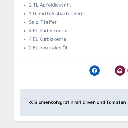
2 TL Apfeldicksaft
1 TL mittelscharfer Senf
Salz, Pfeffer
4 EL Kürbiskernöl
4 EL Kürbiskerne
2 EL neutrales Öl
Beitragsnavigation
Blumenkohlgratin mit Oliven und Tomaten