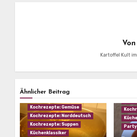
Vo
Kartoffel Kult i
Haus
Kochr
Eintopf
Hausmannskost
Ähnlicher Beitrag
Kochr
Kochrezepte: Fleisch
Kochr
Kochrezepte: Gemüse
Kochr
Kochrezepte: Norddeutsch
Küche
Kochrezepte: Suppen
Party
Küchenklassiker