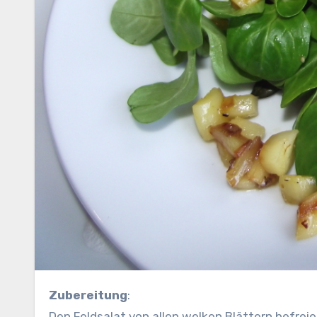
Zubereitung
:
Den Feldsalat von allen welken Blättern befrei