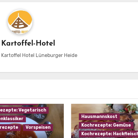
n
Kartoffel-Hotel
m Kartoffel Hotel Lüneburger Heide
mannskost
ezepte: Gemüse
ezepte: Käse
ezepte: Suppen
ezepte: Vegetarisch
Hausmannskost
nklassiker
Kochrezepte: Gemüse
rezepte
Vorspeisen
Kochrezepte: Hackfleisc