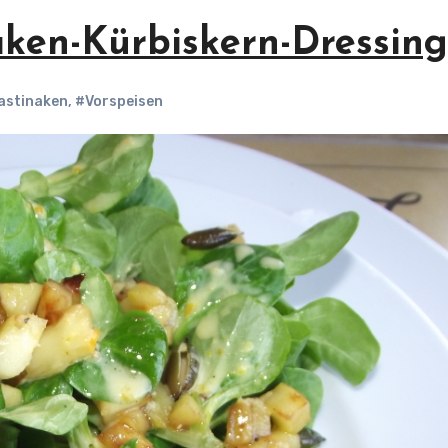
aken-Kürbiskern-Dressing
astinaken
,
#Vorspeisen