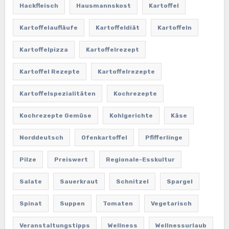
Hackfleisch
Hausmannskost
Kartoffel
Kartoffelaufläufe
Kartoffeldiät
Kartoffeln
Kartoffelpizza
Kartoffelrezept
Kartoffel Rezepte
Kartoffelrezepte
Kartoffelspezialitäten
Kochrezepte
Kochrezepte Gemüse
Kohlgerichte
Käse
Norddeutsch
Ofenkartoffel
Pfifferlinge
Pilze
Preiswert
Regionale-Esskultur
Salate
Sauerkraut
Schnitzel
Spargel
Spinat
Suppen
Tomaten
Vegetarisch
Veranstaltungstipps
Wellness
Wellnessurlaub