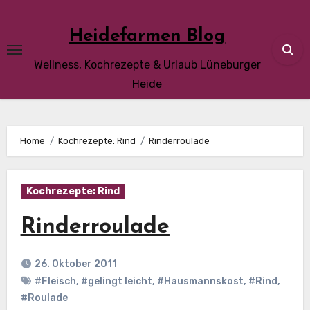
Skip
to
Heidefarmen Blog
content
Wellness, Kochrezepte & Urlaub Lüneburger
Heide
Home
Kochrezepte: Rind
Rinderroulade
Kochrezepte: Rind
Rinderroulade
26. Oktober 2011
#Fleisch
,
#gelingt leicht
,
#Hausmannskost
,
#Rind
,
#Roulade