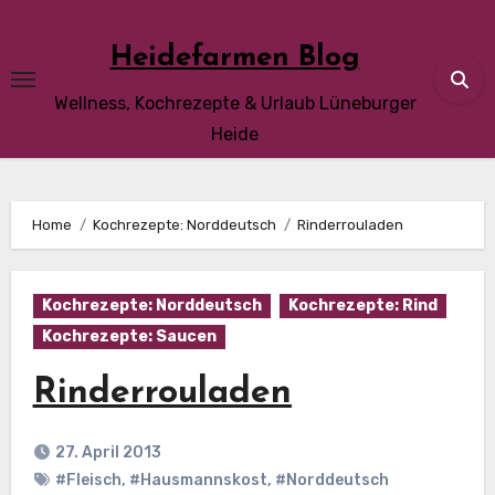
Skip
to
Heidefarmen Blog
content
Wellness, Kochrezepte & Urlaub Lüneburger
Heide
Home
Kochrezepte: Norddeutsch
Rinderrouladen
Kochrezepte: Norddeutsch
Kochrezepte: Rind
Kochrezepte: Saucen
Rinderrouladen
27. April 2013
#Fleisch
,
#Hausmannskost
,
#Norddeutsch