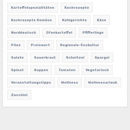
Kartoffelspezialitäten
Kochrezepte
Kochrezepte Gemüse
Kohlgerichte
Käse
Norddeutsch
Ofenkartoffel
Pfifferlinge
Pilze
Preiswert
Regionale-Esskultur
Salate
Sauerkraut
Schnitzel
Spargel
Spinat
Suppen
Tomaten
Vegetarisch
Veranstaltungstipps
Wellness
Wellnessurlaub
Zucchini