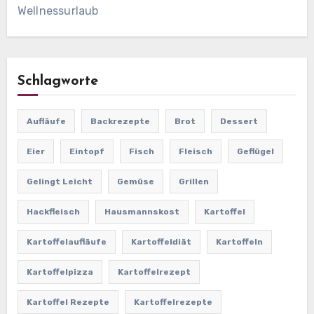
Wellnessurlaub
Schlagworte
Aufläufe
Backrezepte
Brot
Dessert
Eier
Eintopf
Fisch
Fleisch
Geflügel
Gelingt Leicht
Gemüse
Grillen
Hackfleisch
Hausmannskost
Kartoffel
Kartoffelaufläufe
Kartoffeldiät
Kartoffeln
Kartoffelpizza
Kartoffelrezept
Kartoffel Rezepte
Kartoffelrezepte