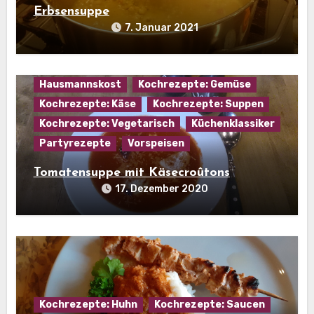
Erbsensuppe
7. Januar 2021
Hausmannskost
Kochrezepte: Gemüse
Kochrezepte: Käse
Kochrezepte: Suppen
Kochrezepte: Vegetarisch
Küchenklassiker
Partyrezepte
Vorspeisen
Tomatensuppe mit Käsecroûtons
17. Dezember 2020
Kochrezepte: Huhn
Kochrezepte: Saucen