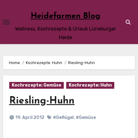
Skip
to
Heidefarmen Blog
content
Wellness, Kochrezepte & Urlaub Lüneburger
Heide
Home
Kochrezepte: Huhn
Riesling-Huhn
Kochrezepte: Gemüse
Kochrezepte: Huhn
Riesling-Huhn
19. April 2012
#Geflügel
,
#Gemüse