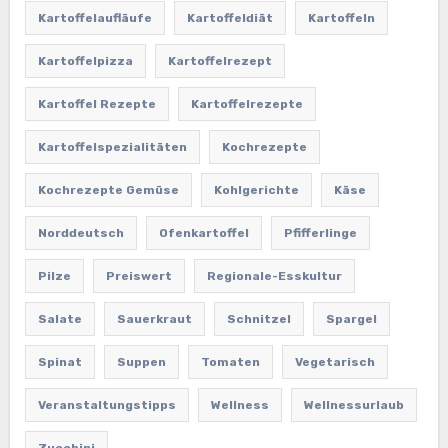
Kartoffelaufläufe
Kartoffeldiät
Kartoffeln
Kartoffelpizza
Kartoffelrezept
Kartoffel Rezepte
Kartoffelrezepte
Kartoffelspezialitäten
Kochrezepte
Kochrezepte Gemüse
Kohlgerichte
Käse
Norddeutsch
Ofenkartoffel
Pfifferlinge
Pilze
Preiswert
Regionale-Esskultur
Salate
Sauerkraut
Schnitzel
Spargel
Spinat
Suppen
Tomaten
Vegetarisch
Veranstaltungstipps
Wellness
Wellnessurlaub