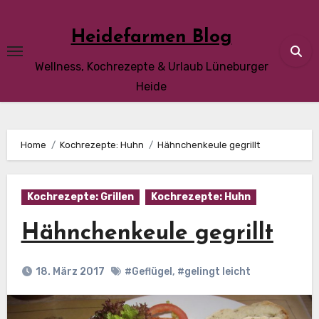
Skip
to
Heidefarmen Blog
content
Wellness, Kochrezepte & Urlaub Lüneburger
Heide
Home
Kochrezepte: Huhn
Hähnchenkeule gegrillt
Kochrezepte: Grillen
Kochrezepte: Huhn
Hähnchenkeule gegrillt
18. März 2017
#Geflügel
,
#gelingt leicht