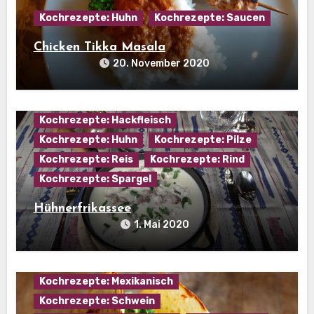
Kochrezepte: Huhn
Kochrezepte: Saucen
Chicken Tikka Masala
20. November 2020
Hausmannskost
Kartoffelgerichte
Kochrezepte: Hackfleisch
Kochrezepte: Huhn
Kochrezepte: Pilze
Kochrezepte: Reis
Kochrezepte: Rind
Kochrezepte: Spargel
Hühnerfrikassee
Kochrezepte: Gemüse
1. Mai 2020
Kochrezepte: Hackfleisch
Kochrezepte: Huhn
Kochrezepte: Käse
Kochrezepte: Mexikanisch
Kochrezepte: Schwein