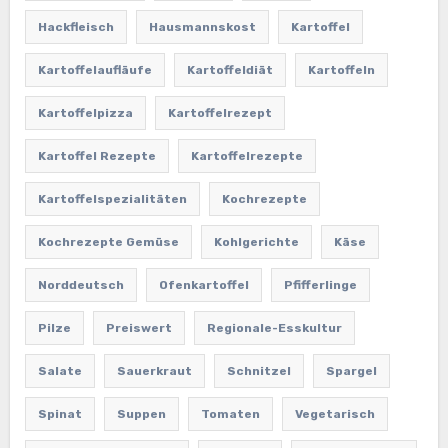
Hackfleisch
Hausmannskost
Kartoffel
Kartoffelaufläufe
Kartoffeldiät
Kartoffeln
Kartoffelpizza
Kartoffelrezept
Kartoffel Rezepte
Kartoffelrezepte
Kartoffelspezialitäten
Kochrezepte
Kochrezepte Gemüse
Kohlgerichte
Käse
Norddeutsch
Ofenkartoffel
Pfifferlinge
Pilze
Preiswert
Regionale-Esskultur
Salate
Sauerkraut
Schnitzel
Spargel
Spinat
Suppen
Tomaten
Vegetarisch